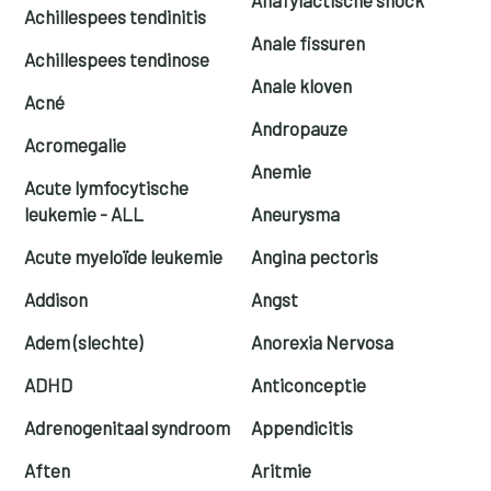
Achillespees tendinitis
Anale fissuren
Achillespees tendinose
Anale kloven
Acné
Andropauze
Acromegalie
Anemie
Acute lymfocytische
leukemie - ALL
Aneurysma
Acute myeloïde leukemie
Angina pectoris
Addison
Angst
Adem (slechte)
Anorexia Nervosa
ADHD
Anticonceptie
Adrenogenitaal syndroom
Appendicitis
Aften
Aritmie