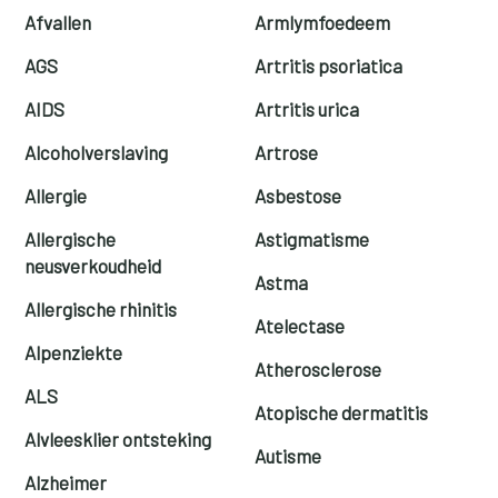
Afvallen
Armlymfoedeem
AGS
Artritis psoriatica
AIDS
Artritis urica
Alcoholverslaving
Artrose
Allergie
Asbestose
Allergische
Astigmatisme
neusverkoudheid
Astma
Allergische rhinitis
Atelectase
Alpenziekte
Atherosclerose
ALS
Atopische dermatitis
Alvleesklier ontsteking
Autisme
Alzheimer