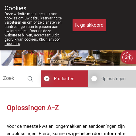
Vanaf februari 2026 zijn we voortaa
Cookies
Apotheek Meysen Peer
Deze website maakt gebruik van
011/610300
cookies om uw gebruikservaring te
verbeteren en om onze diensten en
Ik ga akkoord
aanbiedingen aan te passen aan
uw interesses. Door op deze
website te blijven, accepteert u dit
gebruik van cookies.
Klik hier voor
meer info
.
Vandaag
Nu
gesloten
Producten
Oplossingen
Oplossingen A-Z
Voor de meeste kwalen, ongemakken en aandoeningen zijn
er oplossingen. Hierbij kunnen wij je helpen door informatie,