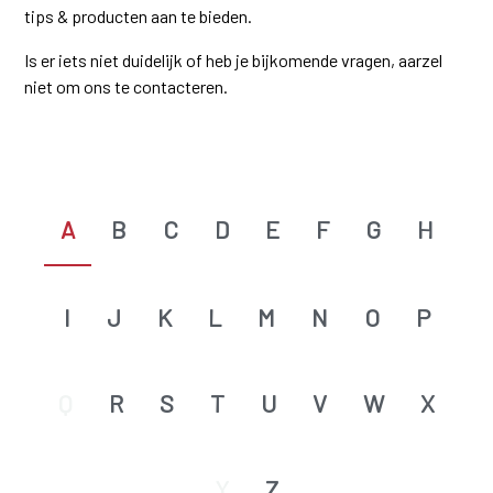
tips & producten aan te bieden.
Is er iets niet duidelijk of heb je bijkomende vragen, aarzel
niet om ons te contacteren.
A
B
C
D
E
F
G
H
I
J
K
L
M
N
O
P
Q
R
S
T
U
V
W
X
Y
Z