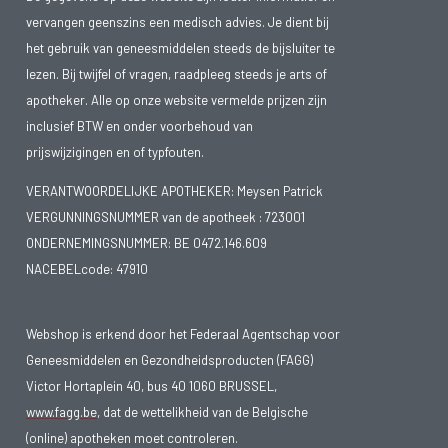
vervangen geenszins een medisch advies. Je dient bij
het gebruik van geneesmiddelen steeds de bijsluiter te
lezen. Bij twijfel of vragen, raadpleeg steeds je arts of
apotheker. Alle op onze website vermelde prijzen zijn
inclusief BTW en onder voorbehoud van
prijswijzigingen en of typfouten.
VERANTWOORDELIJKE APOTHEKER: Meysen Patrick
VERGUNNINGSNUMMER van de apotheek :
723001
ONDERNEMINGSNUMMER:
BE 0472.146.609
NACEBELcode: 47910
Webshop is erkend door het Federaal Agentschap voor
Geneesmiddelen en Gezondheidsproducten (FAGG)
Victor Hortaplein 40, bus 40 1060 BRUSSEL,
www.fagg.be
, dat de wettelikheid van de Belgische
(online) apotheken moet controleren.