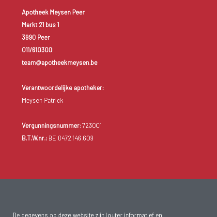
Apotheek Meysen Peer
Markt 21 bus 1
3990 Peer
011/610300
team@apotheekmeysen.be
Verantwoordelijke apotheker:
Meysen Patrick
Vergunningsnummer:
723001
B.T.W.nr.:
BE 0472.146.609
De gegevens op deze website zijn louter informatief en