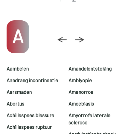
A
Aambeien
Amandelontsteking
Aandrang incontinentie
Amblyopie
Aarsmaden
Amenorroe
Abortus
Amoebiasis
Achillespees blessure
Amyotrofe laterale
sclerose
Achillespees ruptuur
Anafylactische shock