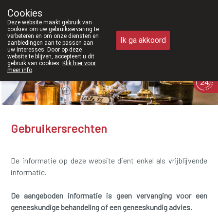
Vanaf februari 2026 zijn we voorta
Cookies
Apotheek Meysen Peer
Deze website maakt gebruik van
011/610300
cookies om uw gebruikservaring te
verbeteren en om onze diensten en
Ik ga akkoord
aanbiedingen aan te passen aan
uw interesses. Door op deze
website te blijven, accepteert u dit
gebruik van cookies.
Klik hier voor
meer info
.
Vandaag
Nu
gesloten
Gebruikersrechten
De informatie op deze website dient enkel als vrijblijvende
informatie.
De aangeboden informatie is geen vervanging voor een
geneeskundige behandeling of een geneeskundig advies.