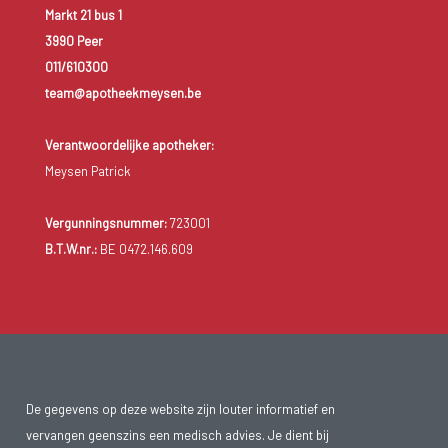
Markt 21 bus 1
3990 Peer
011/610300
team@apotheekmeysen.be
Verantwoordelijke apotheker:
Meysen Patrick
Vergunningsnummer:
723001
B.T.W.nr.:
BE 0472.146.609
De gegevens op deze website zijn louter informatief en
vervangen geenszins een medisch advies. Je dient bij