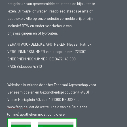
het gebruik van geneesmiddelen steeds de bijsluiter te
lezen. Bij twijfel of vragen, raadpleeg steeds je arts of
apotheker. Alle op onze website vermelde prijzen zijn
inclusief BTW en onder voorbehoud van
prijswijzigingen en of typfouten.
VERANTWOORDELIJKE APOTHEKER: Meysen Patrick
VERGUNNINGSNUMMER van de apotheek :
723001
ONDERNEMINGSNUMMER:
BE 0472.146.609
NACEBELcode: 47910
Webshop is erkend door het Federaal Agentschap voor
Geneesmiddelen en Gezondheidsproducten (FAGG)
Victor Hortaplein 40, bus 40 1060 BRUSSEL,
www.fagg.be
, dat de wettelikheid van de Belgische
(online) apotheken moet controleren.