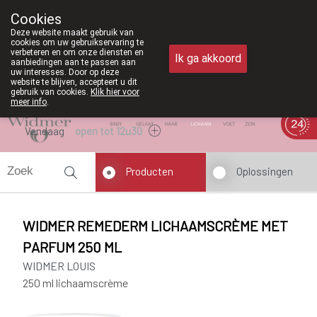
Vanaf februari 2026 zijn we voortaan 
Cookies
Apotheek Meysen Peer
Deze website maakt gebruik van
011/610300
cookies om uw gebruikservaring te
verbeteren en om onze diensten en
Ik ga akkoord
aanbiedingen aan te passen aan
uw interesses. Door op deze
website te blijven, accepteert u dit
gebruik van cookies.
Klik hier voor
meer info
.
Vandaag
open tot 12u30
Producten
Oplossingen
WIDMER REMEDERM LICHAAMSCRÈME MET
PARFUM 250 ML
WIDMER LOUIS
250 ml lichaamscrème