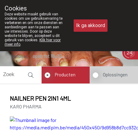
Vanaf februari 20
Cookies
Apotheek Meysen Peer
Deze website maakt gebruik van
011/610300
cookies om uw gebruikservaring te
verbeteren en om onze diensten en
Ik ga akkoord
aanbiedingen aan te passen aan
uw interesses. Door op deze
website te blijven, accepteert u dit
gebruik van cookies.
Klik hier voor
meer info
.
Vandaag
open tot 18u30
Producten
Oplossingen
NAILNER PEN 2IN1 4ML
KARO PHARMA