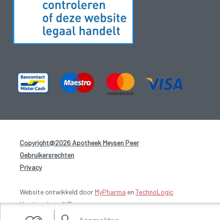
Copyright@2026 Apotheek Meysen Peer
-
Gebruikersrechten
-
Privacy
-
Website ontwikkeld door
MyPharma
en
TechnoLogic
Hosting door @iPower