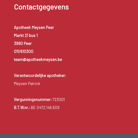
Contactgegevens
Apotheek Meysen Peer
Markt 21 bus 1
3990 Peer
011/610300
team@apotheekmeysen.be
Verantwoordelijke apotheker:
Meysen Patrick
Vergunningsnummer:
723001
B.T.W.nr.:
BE 0472.146.609