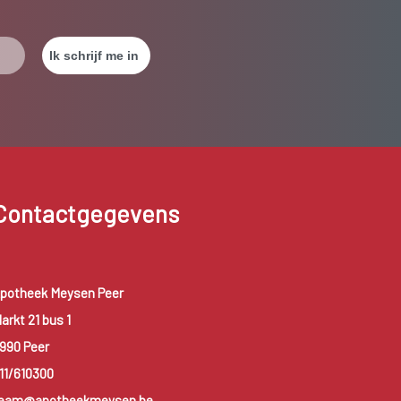
Contactgegevens
potheek Meysen Peer
arkt 21 bus 1
990 Peer
11/610300
eam@apotheekmeysen.be