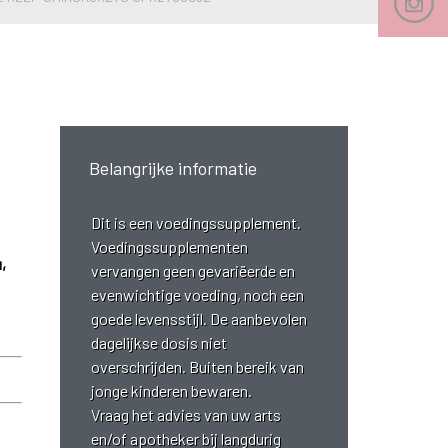
Belangrijke informatie
Dit is een voedingssupplement.
Voedingssupplementen
,
vervangen geen gevariëerde en
evenwichtige voeding, noch een
goede levensstijl. De aanbevolen
dagelijkse dosis niet
overschrijden. Buiten bereik van
jonge kinderen bewaren.
Vraag het advies van uw arts
en/of apotheker bij langdurig