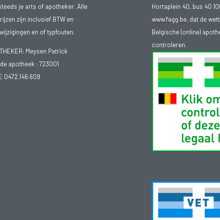
steeds je arts of apotheker. Alle
Hortaplein 40, bus 40 
ijzen zijn inclusief BTW en
www.fagg.be
, dat de wet
ijzigingen en of typfouten.
Belgische (online) apot
controleren.
EKER: Meysen Patrick
e apotheek :
723001
E 0472.146.609