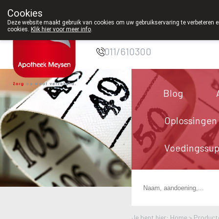
Cookies
Apotheek Meysen
Deze website maakt gebruik van cookies om uw gebruikservaring te verbeteren en
cookies.
Klik hier voor meer info
.
Peer
011/610300
Blog
Oplossingen
Voedingssu
Je bent hier: Home >
Product