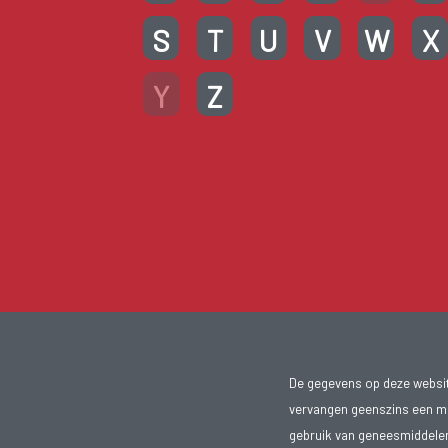
S
T
U
V
W
X
Y
Z
De gegevens op deze website
vervangen geenszins een med
gebruik van geneesmiddelen s