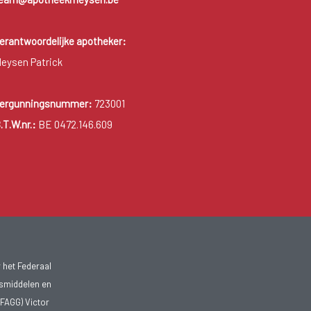
erantwoordelijke apotheker:
eysen Patrick
ergunningsnummer:
723001
.T.W.nr.:
BE 0472.146.609
 het Federaal
smiddelen en
FAGG) Victor