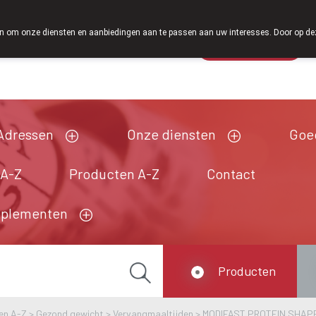
Vanaf februari 2026 zijn we voortaan ook weer
 om onze diensten en aanbiedingen aan te passen aan uw interesses. Door op deze w
Wachtdienst
Vandaag
Nu
gesloten
Adressen
Onze diensten
Goe
 A-Z
Producten A-Z
Contact
pplementen
Producten
en A-Z
>
Gezond gewicht
>
Vervangmaaltijden
>
MODIFAST PROTEIN SHAP