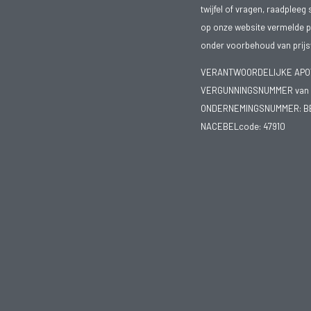
twijfel of vragen, raadpleeg 
op onze website vermelde pr
onder voorbehoud van prijsw
VERANTWOORDELIJKE APOTH
VERGUNNINGSNUMMER van d
ONDERNEMINGSNUMMER:
B
NACEBELcode: 47910