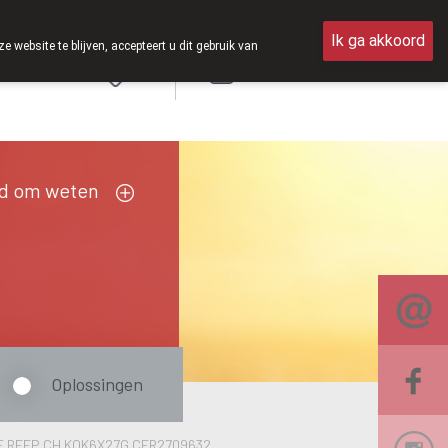
 op zaterdag open van 8u30 tot 12u30.
Ik ga akkoord
ebsite te blijven, accepteert u dit gebruik van
Aanmelden
FR
d om weten
Oplossingen
E REEP CH.KOK6X27G CFR2709632