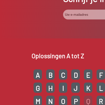
Oplossingen A tot Z
A
B
C
D
E
F
G
H
I
J
K
L
M
N
O
P
Q
R