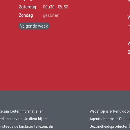
Zaterdag
08u30
12u30
Zondag
gesloten
V
Volgende week
M
V
B
 zijn louter informatief en
Webshop is erkend door
isch advies. Je dient bij het
Agentschap voor Genee
teeds de bijsluiter te lezen. Bij
Gezondheidsproducten (