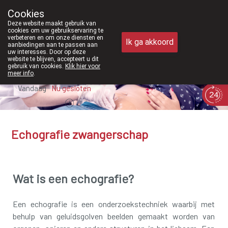
Vanaf februari 2026 zijn we voortaa
Cookies
Apotheek Meysen Peer
Deze website maakt gebruik van
011/610300
cookies om uw gebruikservaring te
verbeteren en om onze diensten en
Ik ga akkoord
aanbiedingen aan te passen aan
uw interesses. Door op deze
website te blijven, accepteert u dit
gebruik van cookies.
Klik hier voor
meer info
.
Vandaag
Nu
gesloten
Echografie zwangerschap
Wat is een echografie?
Een echografie is een onderzoekstechniek waarbij met
behulp van geluidsgolven beelden gemaakt worden van