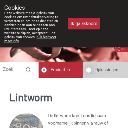
Vanaf februari 2026 zijn we voortaa
Cookies
Apotheek Meysen Peer
Deze website maakt gebruik van
011/610300
cookies om uw gebruikservaring te
verbeteren en om onze diensten en
Ik ga akkoord
aanbiedingen aan te passen aan
uw interesses. Door op deze
website te blijven, accepteert u dit
gebruik van cookies.
Klik hier voor
meer info
.
Vandaag
Nu
gesloten
Producten
Oplossingen
Lintworm
De lintworm komt ons lichaam
voornamelijk binnen via rauw of