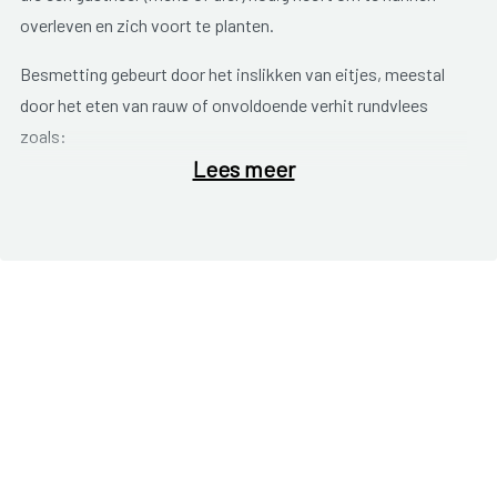
overleven en zich voort te planten.
Besmetting gebeurt door het inslikken van eitjes, meestal
door het eten van rauw of onvoldoende verhit rundvlees
zoals:
Lees meer
steak tartaar;
filet américain;
biefstuk;
rauw gehakt.
Ook groeten, bemest met besmette mest, kunnen een bron
van infectie zijn. In landen met slechte hygiënische
omstandigheden kunnen de eitjes ook overgedragen worden
via besmet varkensvlees of besmette vis. In Westerse