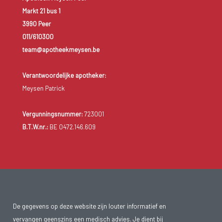
Markt 21 bus 1
3990 Peer
011/610300
team@apotheekmeysen.be
Verantwoordelijke apotheker:
Meysen Patrick
Vergunningsnummer:
723001
B.T.W.nr.:
BE 0472.146.609
De gegevens op deze website zijn louter informatief en
vervangen geenszins een medisch advies. Je dient bij