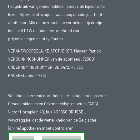
het gebruik van geneesmiddelen steeds de bijsluiter te
lezen. Bij twijfel of vragen, raadpleeg steeds je arts of
apotheker. Alle op onze website vermelde prijzen zijn
inclusief BTW en onder voorbehoud van
prijswijzigingen en of typfouten.
VERANTWOORDELIJKE APOTHEKER: Meysen Patrick
VERGUNNINGSNUMMER van de apotheek :
723001
ONDERNEMINGSNUMMER:
BE 0472.146.609
NACEBELcode: 47910
Webshop is erkend door het Federaal Agentschap voor
Geneesmiddelen en Gezondheidsproducten (FAGG)
Victor Hortaplein 40, bus 40 1060 BRUSSEL,
www.fagg.be
, dat de wettelikheid van de Belgische
(online) apotheken moet controleren.