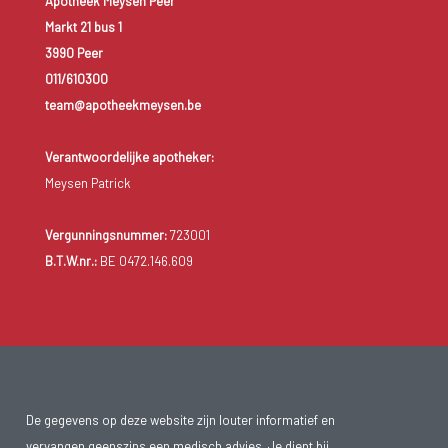
Apotheek Meysen Peer
Markt 21 bus 1
3990 Peer
011/610300
team@apotheekmeysen.be
Verantwoordelijke apotheker:
Meysen Patrick
Vergunningsnummer:
723001
B.T.W.nr.:
BE 0472.146.609
De gegevens op deze website zijn louter informatief en
vervangen geenszins een medisch advies. Je dient bij