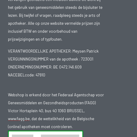
het gebruik van geneesmiddelen steeds de bijsluiter te
lezen. Bij twijfel of vragen, raadpleeg steeds je arts of
apotheker. Alle op onze website vermelde prijzen zijn
inclusief BTW en onder voorbehoud van
prijswijzigingen en of typfouten.
VERANTWOORDELIJKE APOTHEKER: Meysen Patrick
VERGUNNINGSNUMMER van de apotheek :
723001
ONDERNEMINGSNUMMER:
BE 0472.146.609
NACEBELcode: 47910
Webshop is erkend door het Federaal Agentschap voor
Geneesmiddelen en Gezondheidsproducten (FAGG)
Victor Hortaplein 40, bus 40 1060 BRUSSEL,
www.fagg.be
, dat de wettelikheid van de Belgische
(online) apotheken moet controleren.