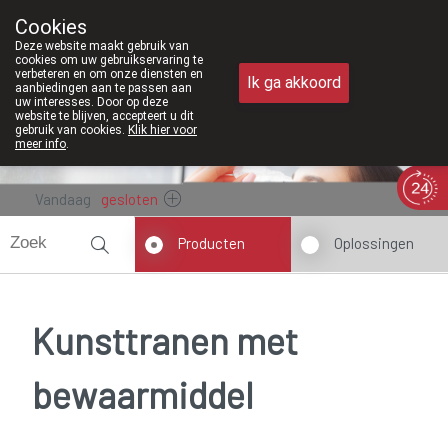
Vanaf februari 2026 zijn we voortaan o
Cookies
Apotheek Meysen Peer
Deze website maakt gebruik van
011/610300
cookies om uw gebruikservaring te
verbeteren en om onze diensten en
Ik ga akkoord
aanbiedingen aan te passen aan
uw interesses. Door op deze
website te blijven, accepteert u dit
gebruik van cookies.
Klik hier voor
meer info
.
Vandaag
gesloten
Producten
Oplossingen
Kunsttranen met
bewaarmiddel