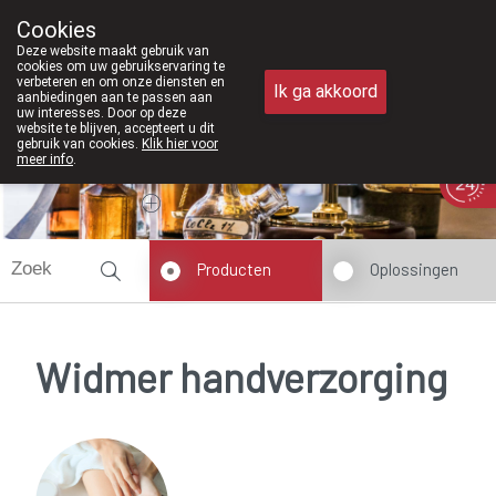
Vanaf februari 2026 zijn we voortaan
Cookies
Apotheek Meysen Peer
Deze website maakt gebruik van
011/610300
cookies om uw gebruikservaring te
verbeteren en om onze diensten en
Ik ga akkoord
aanbiedingen aan te passen aan
uw interesses. Door op deze
website te blijven, accepteert u dit
gebruik van cookies.
Klik hier voor
meer info
.
Vandaag
Nu
gesloten
Producten
Oplossingen
Widmer handverzorging