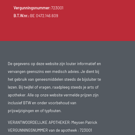
Vergunningsnummer:
723001
B.T.W.nr.:
BE 0472.146.609
De gegevens op deze website zijn louter informatief en
vervangen geenszins een medisch advies. Je dient bij
het gebruik van geneesmiddelen steeds de bijsluiter te
lezen. Bij twijfel of vragen, raadpleeg steeds je arts of
apotheker. Alle op onze website vermelde prijzen zijn
inclusief BTW en onder voorbehoud van
prijswijzigingen en of typfouten.
VERANTWOORDELIJKE APOTHEKER: Meysen Patrick
VERGUNNINGSNUMMER van de apotheek :
723001