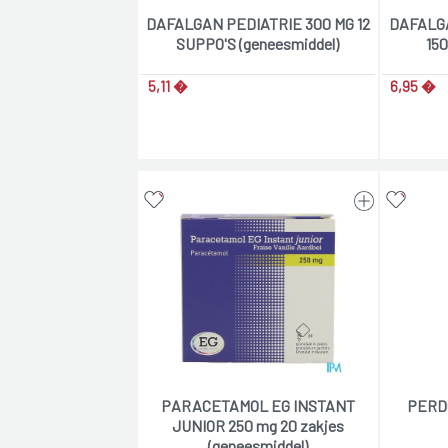
DAFALGAN PEDIATRIE 300 MG 12
DAFALG
SUPPO'S (geneesmiddel)
150
5,11 �
6,95 �
PARACETAMOL EG INSTANT
PERD
JUNIOR 250 mg 20 zakjes
(geneesmiddel)