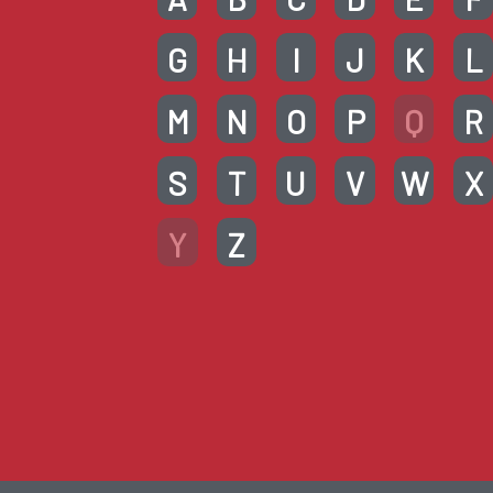
G
H
I
J
K
L
M
N
O
P
Q
R
S
T
U
V
W
X
Y
Z