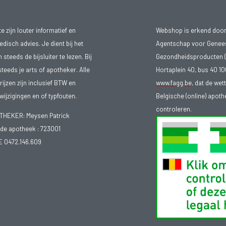
 zijn louter informatief en
Webshop is erkend door
isch advies. Je dient bij het
Agentschap voor Genee
teeds de bijsluiter te lezen. Bij
Gezondheidsproducten (
steeds je arts of apotheker. Alle
Hortaplein 40, bus 40 
ijzen zijn inclusief BTW en
www.fagg.be
, dat de wet
ijzigingen en of typfouten.
Belgische (online) apot
controleren.
EKER: Meysen Patrick
e apotheek :
723001
E 0472.146.609