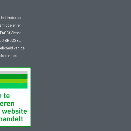
 het Federaal
smiddelen en
FAGG) Victor
1060 BRUSSEL,
telikheid van de
heken moet