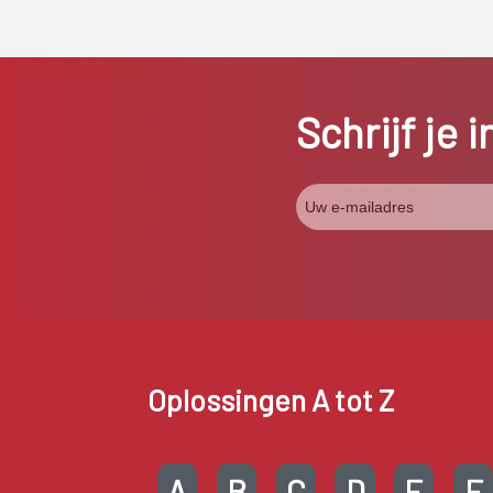
Schrijf je 
Oplossingen A tot Z
A
B
C
D
E
F