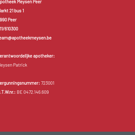
potheek Meysen Peer
arkt 21 bus 1
990 Peer
11/610300
eam@apotheekmeysen.be
erantwoordelijke apotheker:
eysen Patrick
ergunningsnummer:
723001
.T.W.nr.:
BE 0472.146.609