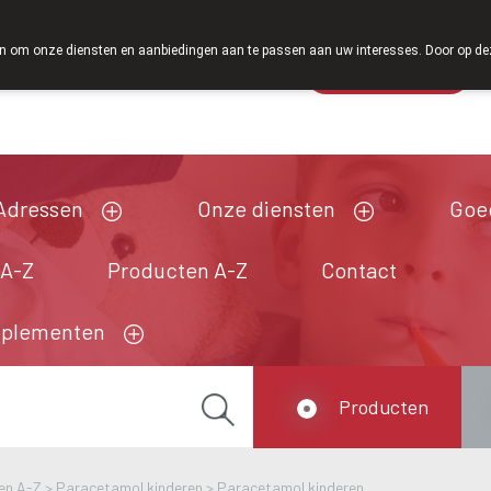
Vanaf februari 2026
 om onze diensten en aanbiedingen aan te passen aan uw interesses. Door op deze w
Wachtdienst
Vandaag
open tot 12u30
Adressen
Onze diensten
Goe
 A-Z
Producten A-Z
Contact
pplementen
Producten
en A-Z
>
Paracetamol kinderen
>
Paracetamol kinderen