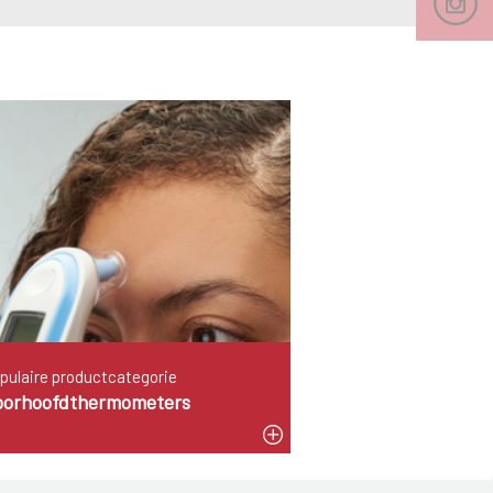
pulaire productcategorie
oorhoofdthermometers