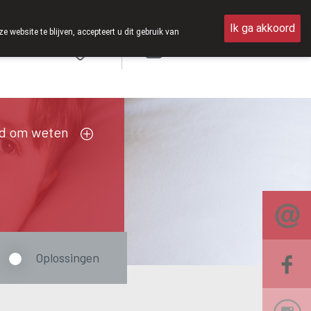
 zijn we voortaan ook weer op zaterdag open van 8u30 tot 12u30.
Ik ga akkoord
ebsite te blijven, accepteert u dit gebruik van
Aanmelden
FR
d om weten
Oplossingen