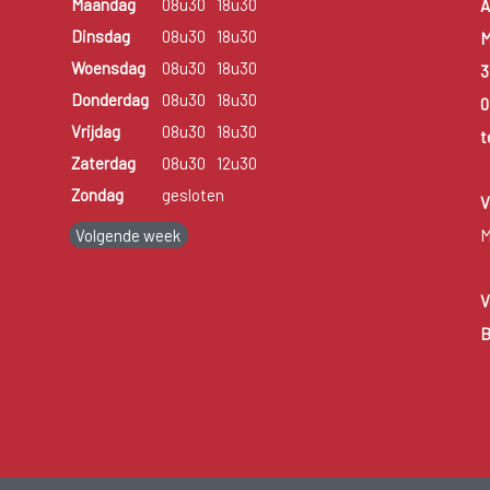
Maandag
08u30
18u30
A
Dinsdag
08u30
18u30
M
Woensdag
08u30
18u30
3
Donderdag
08u30
18u30
0
Vrijdag
08u30
18u30
t
Zaterdag
08u30
12u30
Zondag
gesloten
V
Volgende week
M
V
B