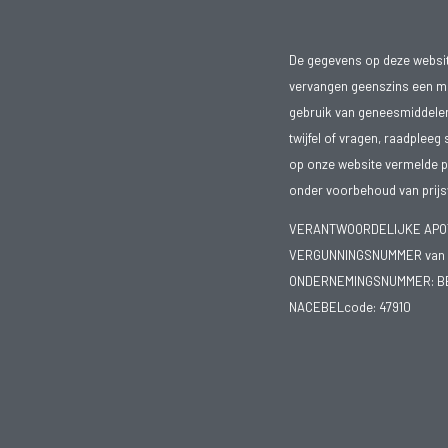
De gegevens op deze website
vervangen geenszins een med
gebruik van geneesmiddelen s
twijfel of vragen, raadpleeg 
op onze website vermelde pr
onder voorbehoud van prijsw
VERANTWOORDELIJKE APOTH
VERGUNNINGSNUMMER van d
ONDERNEMINGSNUMMER:
B
NACEBELcode: 47910