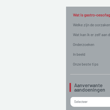
Wat is gastro-oesofag
Welke zijn de oorzake
Wat kan ik er zelf aan 
Onderzoeken
In beeld
Onze beste tips
Aanverwante
aandoeningen
Selecteer