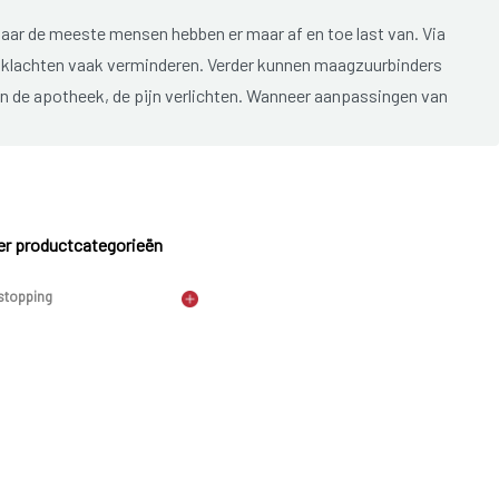
ar de meeste mensen hebben er maar af en toe last van. Via
en klachten vaak verminderen. Verder kunnen maagzuurbinders
 in de apotheek, de pijn verlichten. Wanneer aanpassingen van
n, kan een operatie overwogen worden. tijdens een operatie
slokdarm vastgehecht, zodat de maaginhoud minder
 bij
zuigelingen
omdat het spijsverteringsstelsel nog niet
r productcategorieën
stopping