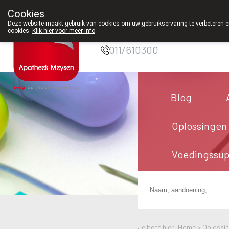
Cookies
Apotheek Meysen
Deze website maakt gebruik van cookies om uw gebruikservaring te verbeteren en
Peer
cookies.
Klik hier voor meer info
.
011/610300
Blog
Oplossingen
Voedingssu
Je bent hier: Home >
Oplossi