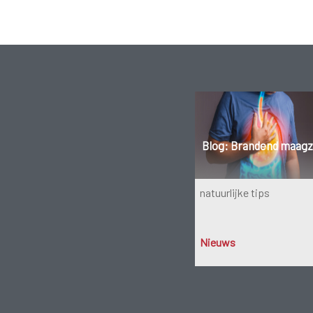
Blog: Brandend maagz
natuurlijke tips
Nieuws