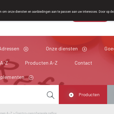
Vanaf februari 2026 zijn we voortaan ook weer op zaterdag open va
 om onze diensten en aanbiedingen aan te passen aan uw interesses. Door op deze w
Wachtdienst
Vandaag
Nu
gesloten
Adressen
Onze diensten
Goe
 A-Z
Producten A-Z
Contact
pplementen
Producten
ngen A-Z
>
Gastro-oesofageale reflux