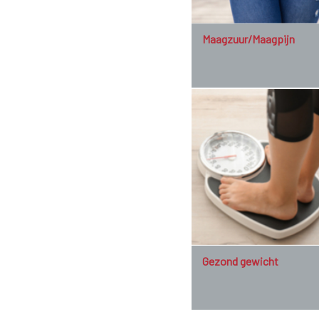
Maagzuur/Maagpijn
Gezond gewicht