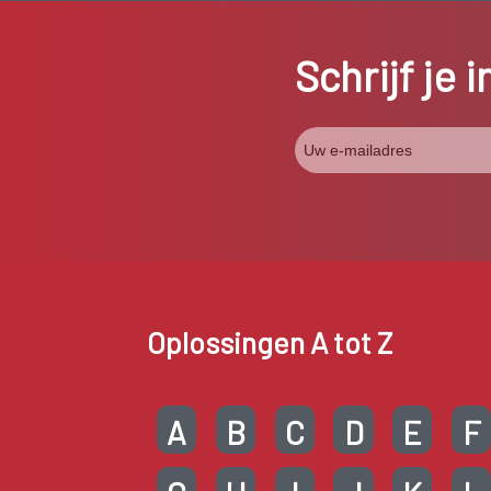
Schrijf je 
Oplossingen A tot Z
A
B
C
D
E
F