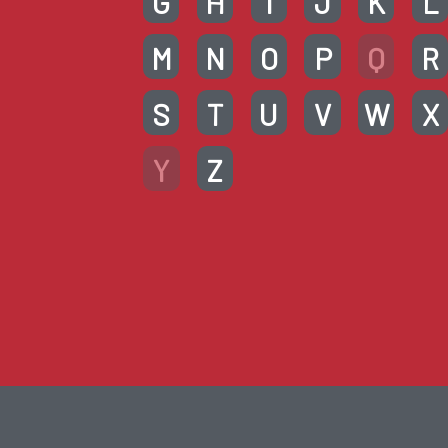
G
H
I
J
K
L
M
N
O
P
Q
R
S
T
U
V
W
X
Y
Z