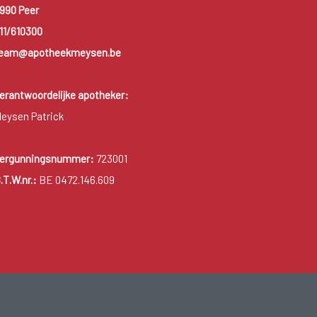
990 Peer
11/610300
eam@apotheekmeysen.be
erantwoordelijke apotheker:
eysen Patrick
ergunningsnummer:
723001
.T.W.nr.:
BE 0472.146.609