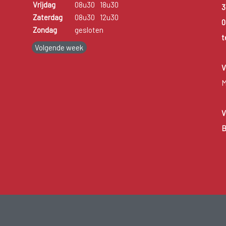
Vrijdag
08u30
18u30
3
Zaterdag
08u30
12u30
0
Zondag
gesloten
t
Volgende week
V
M
V
B