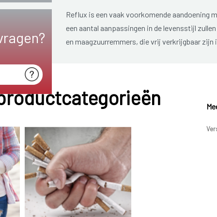
Reflux is een vaak voorkomende aandoening ma
een aantal aanpassingen in de levensstijl zull
vragen?
en maagzuurremmers, die vrij verkrijgbaar zijn
de levensstijl en medicatie onvoldoende helpe
wordt het bovenste deel van de maag rond de 
gemakkelijk omhoog kan komen.
 productcategorieën
Gastro-oesofageale reflux komt ook vaak voor
Mee
helemaal volgroeid is.
Ver