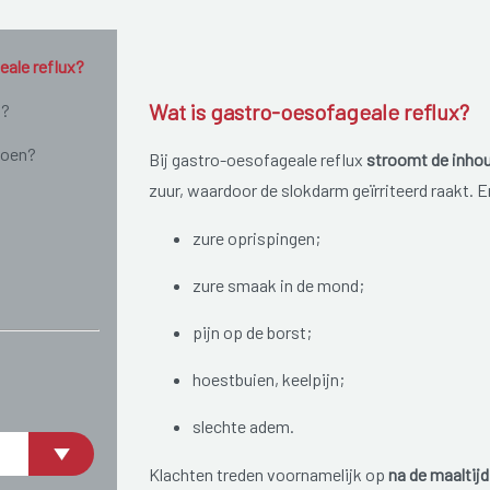
eale reflux?
Wat is gastro-oesofageale reflux?
n?
doen?
Bij gastro-oesofageale reflux
stroomt de inhou
zuur, waardoor de slokdarm geïrriteerd raakt. 
zure oprispingen;
zure smaak in de mond;
pijn op de borst;
hoestbuien, keelpijn;
slechte adem.
Klachten treden voornamelijk op
na de maaltijd