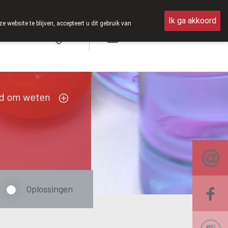
n 8u30 tot 12u30.
Ik ga akkoord
ebsite te blijven, accepteert u dit gebruik van
Aanmelden
FR
d om weten
Oplossingen