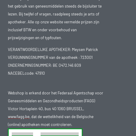
het gebruik van geneesmiddelen steeds de bijsluiter te
lezen. Bij twijfel of vragen, raadpleeg steeds je arts of
apotheker. Alle op onze website vermelde prijzen zijn
inclusief BTW en onder voorbehoud van
prijswijzigingen en of typfouten.
VERANTWOORDELIJKE APOTHEKER: Meysen Patrick
VERGUNNINGSNUMMER van de apotheek :
723001
ONDERNEMINGSNUMMER:
BE 0472.146.609
NACEBELcode: 47910
Webshop is erkend door het Federaal Agentschap voor
Geneesmiddelen en Gezondheidsproducten (FAGG)
Victor Hortaplein 40, bus 40 1060 BRUSSEL,
www.fagg.be
, dat de wettelikheid van de Belgische
(online) apotheken moet controleren.