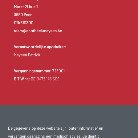
Markt 21 bus 1
3990 Peer
011/610300
team@apotheekmeysen.be
Verantwoordelijke apotheker:
Meysen Patrick
Vergunningsnummer:
723001
B.T.W.nr.:
BE 0472.146.609
De gegevens op deze website zijn louter informatief en
vervangen geenszins een medisch advies. Je dient bij