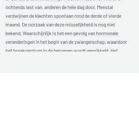
ochtends last van, anderen de hele dag door. Meestal
verdwijnen de klachten spontaan rond de derde of vierde
maand. De oorzaak van deze misselijkheid is nog niet
bekend. Waarschijnlijk is het een gevolg van hormonale
veranderingen in het begin van de zwangerschap, waardoor
het braakcentrum in de hersenen wordt geprikkeld. Het
hormoon
hCG
speelt waarschijnlijk een belangrijke rol. De
mate van misselijkheid komt namelijk vaak overeen met de
hoeveelheid hCG in het lichaam. hCG is een hormoon dat
tijdens de eerste weken van de zwangerschap in flinke
hoeveelheden wordt aangemaakt.