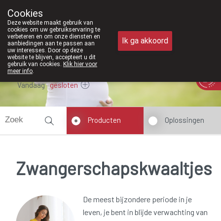
Vanaf februari 2026 zijn we voortaan 
Cookies
Apotheek Meysen Peer
Deze website maakt gebruik van
011/610300
cookies om uw gebruikservaring te
verbeteren en om onze diensten en
Ik ga akkoord
aanbiedingen aan te passen aan
uw interesses. Door op deze
website te blijven, accepteert u dit
gebruik van cookies.
Klik hier voor
meer info
.
Vandaag
gesloten
Producten
Oplossingen
Zwangerschapskwaaltjes
De meest bijzondere periode in je
leven, je bent in blijde verwachting van