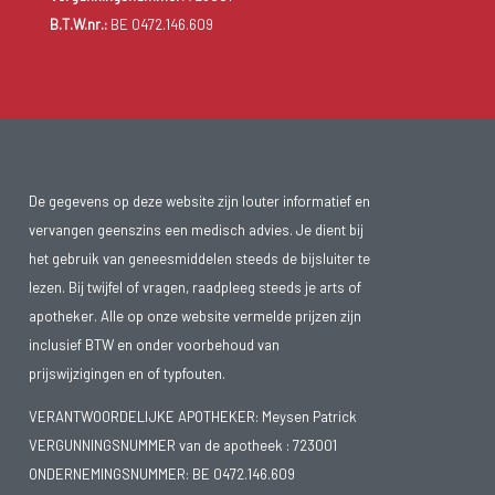
B.T.W.nr.:
BE 0472.146.609
De gegevens op deze website zijn louter informatief en
vervangen geenszins een medisch advies. Je dient bij
het gebruik van geneesmiddelen steeds de bijsluiter te
lezen. Bij twijfel of vragen, raadpleeg steeds je arts of
apotheker. Alle op onze website vermelde prijzen zijn
inclusief BTW en onder voorbehoud van
prijswijzigingen en of typfouten.
VERANTWOORDELIJKE APOTHEKER: Meysen Patrick
VERGUNNINGSNUMMER van de apotheek :
723001
ONDERNEMINGSNUMMER:
BE 0472.146.609