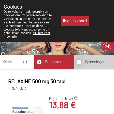
Vanaf februari 2026 zijn we voortaan
Cookies
Apotheek Meysen Peer
Deze website maakt gebruik van
011/610300
cookies om uw gebruikservaring te
verbeteren en om onze diensten en
Ik ga akkoord
aanbiedingen aan te passen aan
uw interesses. Door op deze
website te blijven, accepteert u dit
gebruik van cookies.
Klik hier voor
meer info
.
Vandaag
gesloten
Producten
Oplossingen
RELAXINE 500 mg 30 tabl
TRENKER
Prijs incl. btw:
13,88 €