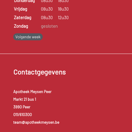
Donderdag
08u30
18u30
Vrijdag
08u30
18u30
Zaterdag
08u30
12u30
Zondag
gesloten
Volgende week
Contactgegevens
Apotheek Meysen Peer
Markt 21 bus 1
3990 Peer
011/610300
team@apotheekmeysen.be