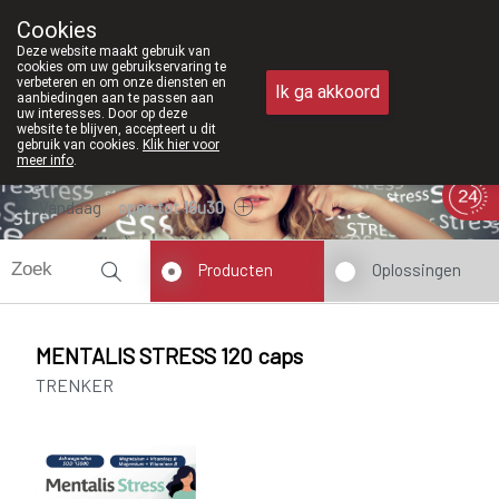
Vanaf februari 2026 zijn we voortaan 
Cookies
Apotheek Meysen Peer
Deze website maakt gebruik van
011/610300
cookies om uw gebruikservaring te
verbeteren en om onze diensten en
Ik ga akkoord
aanbiedingen aan te passen aan
uw interesses. Door op deze
website te blijven, accepteert u dit
gebruik van cookies.
Klik hier voor
meer info
.
Vandaag
open tot 18u30
Producten
Oplossingen
MENTALIS STRESS 120 caps
TRENKER