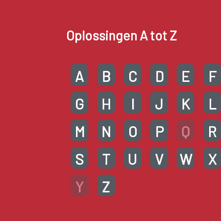
Oplossingen A tot Z
A
B
C
D
E
F
G
H
I
J
K
L
M
N
O
P
Q
R
S
T
U
V
W
X
Y
Z