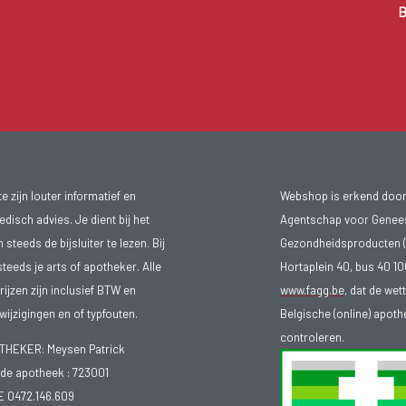
B
 zijn louter informatief en
Webshop is erkend door
isch advies. Je dient bij het
Agentschap voor Genee
teeds de bijsluiter te lezen. Bij
Gezondheidsproducten (
steeds je arts of apotheker. Alle
Hortaplein 40, bus 40 
ijzen zijn inclusief BTW en
www.fagg.be
, dat de wet
ijzigingen en of typfouten.
Belgische (online) apot
controleren.
EKER: Meysen Patrick
e apotheek :
723001
E 0472.146.609