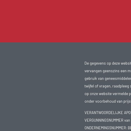
De gegevens op deze website
vervangen geenszins een med
gebruik van geneesmiddelen s
twijfel of vragen, raadpleeg 
op onze website vermelde pr
onder voorbehoud van prijsw
VERANTWOORDELIJKE APOTH
VERGUNNINGSNUMMER van d
ONDERNEMINGSNUMMER:
B