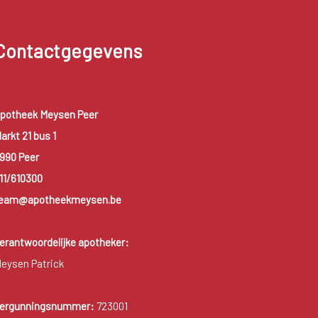
Contactgegevens
potheek Meysen Peer
arkt 21 bus 1
990 Peer
11/610300
eam@apotheekmeysen.be
erantwoordelijke apotheker:
eysen Patrick
ergunningsnummer:
723001