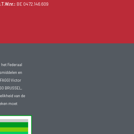
.T.W.nr.:
BE 0472.146.609
 het Federaal
smiddelen en
FAGG) Victor
1060 BRUSSEL,
telikheid van de
heken moet