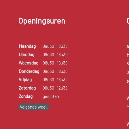
Openingsuren
Maandag
08u30
18u30
A
Dinsdag
08u30
18u30
M
Woensdag
08u30
18u30
3
Donderdag
08u30
18u30
0
Vrijdag
08u30
18u30
t
Zaterdag
08u30
12u30
Zondag
gesloten
V
Volgende week
M
V