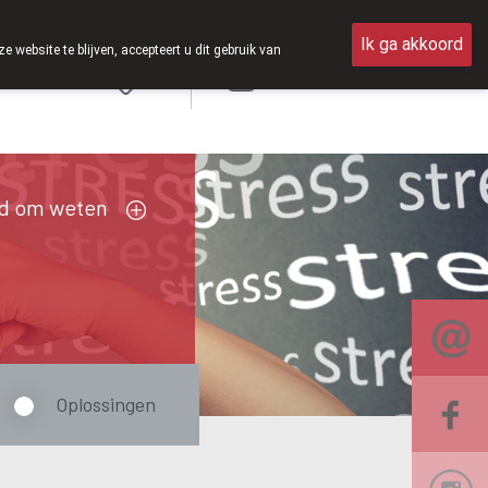
eer op zaterdag open van 8u30 tot 12u30.
Ik ga akkoord
ebsite te blijven, accepteert u dit gebruik van
Aanmelden
FR
d om weten
Oplossingen