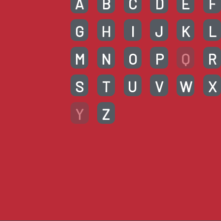
A
B
C
D
E
F
G
H
I
J
K
L
M
N
O
P
Q
R
S
T
U
V
W
X
Y
Z