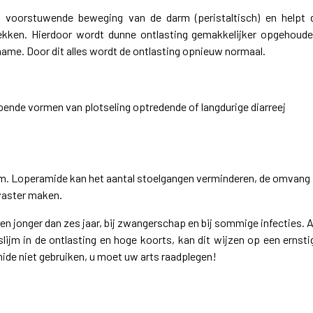
 voorstuwende beweging van de darm (peristaltisch) en helpt 
ekken. Hierdoor wordt dunne ontlasting gemakkelijker opgehoude
me. Door dit alles wordt de ontlasting opnieuw normaal.
pende vormen van plotseling optredende of langdurige diarreej
rm. Loperamide kan het aantal stoelgangen verminderen, de omvang
vaster maken.
en jonger dan zes jaar, bij zwangerschap en bij sommige infecties. A
lijm in de ontlasting en hoge koorts, kan dit wijzen op een ernsti
mide niet gebruiken, u moet uw arts raadplegen!