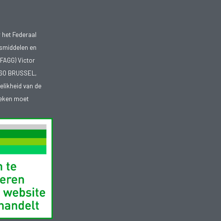
 het Federaal
smiddelen en
FAGG) Victor
1060 BRUSSEL,
telikheid van de
heken moet