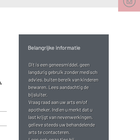
Belangrijke informatie
Dit is een geneesmiddel, geen
langdurig gebruik zonder medisch
advies, buiten bereik van kinderen
,
bewaren. Lees aandachtig de
bijsluiter.
Vraag raad aan uw arts en/of
apotheker. Indien u merkt dat u
last krijgt van nevenwerkingen,
gelieve steeds uw behandelende
arts te contacteren.
Lees ook onze
tips bij