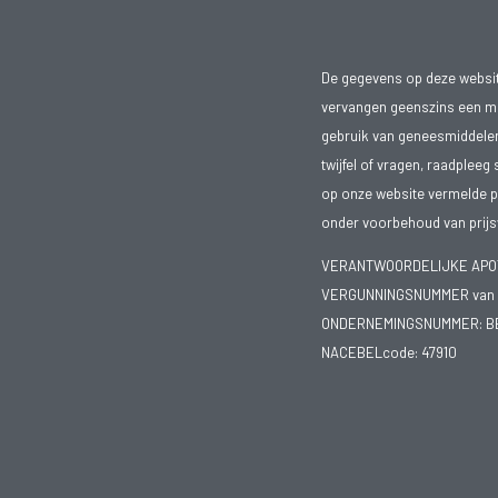
De gegevens op deze website
vervangen geenszins een med
gebruik van geneesmiddelen s
twijfel of vragen, raadpleeg 
op onze website vermelde pr
onder voorbehoud van prijsw
VERANTWOORDELIJKE APOTH
VERGUNNINGSNUMMER van d
ONDERNEMINGSNUMMER:
B
NACEBELcode: 47910