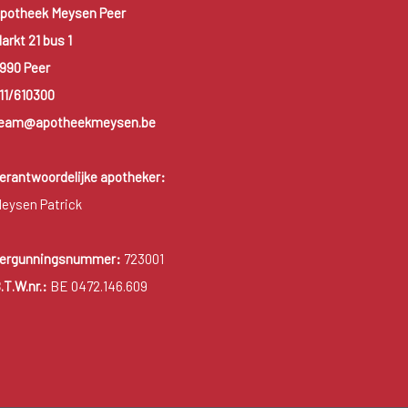
potheek Meysen Peer
arkt 21 bus 1
990 Peer
11/610300
eam@apotheekmeysen.be
erantwoordelijke apotheker:
eysen Patrick
ergunningsnummer:
723001
.T.W.nr.:
BE 0472.146.609