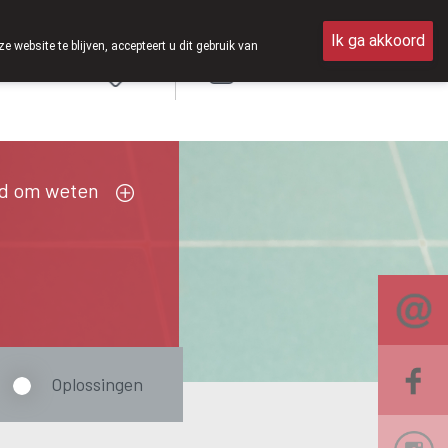
ri 2026 zijn we voortaan ook weer op zaterdag open van 8u30 tot 1
Ik ga akkoord
ebsite te blijven, accepteert u dit gebruik van
Aanmelden
FR
d om weten
Oplossingen