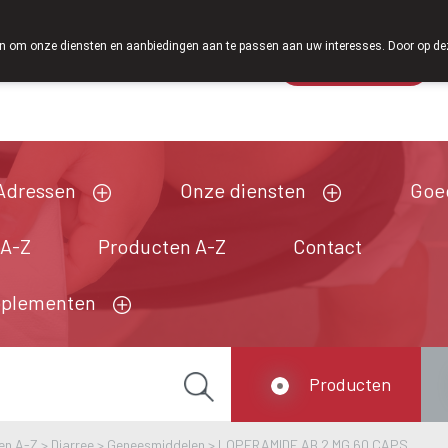
Vanaf februa
 om onze diensten en aanbiedingen aan te passen aan uw interesses. Door op deze w
Wachtdienst
Vandaag
Nu
gesloten
Adressen
Onze diensten
Goe
 A-Z
Producten A-Z
Contact
pplementen
Producten
en A-Z
>
Diarree
>
Geneesmiddelen
>
LOPERAMIDE AB 2 MG 60 CAPS