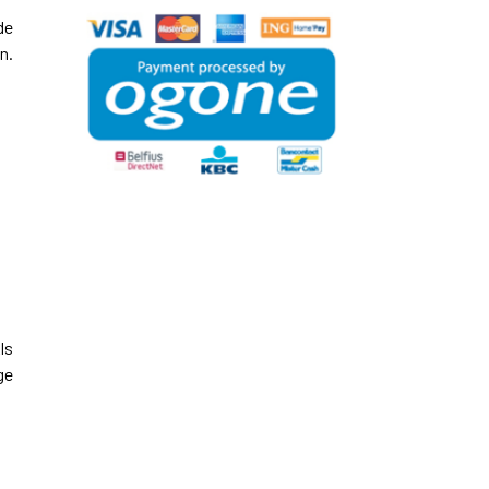
de
n.
ls
ge