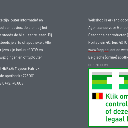
 zijn louter informatief en
Webshop is erkend door
isch advies. Je dient bij het
Agentschap voor Genee
teeds de bijsluiter te lezen. Bij
Gezondheidsproducten (
steeds je arts of apotheker. Alle
Hortaplein 40, bus 40 
ijzen zijn inclusief BTW en
www.fagg.be
, dat de wet
ijzigingen en of typfouten.
Belgische (online) apot
controleren.
EKER: Meysen Patrick
e apotheek :
723001
E 0472.146.609