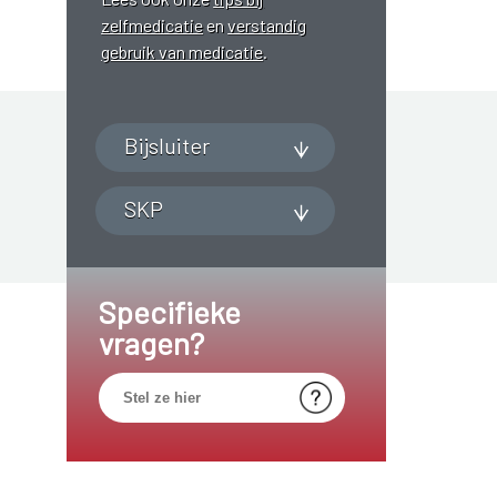
zelfmedicatie
en
verstandig
gebruik van medicatie
.
Bijsluiter
SKP
Specifieke
vragen?