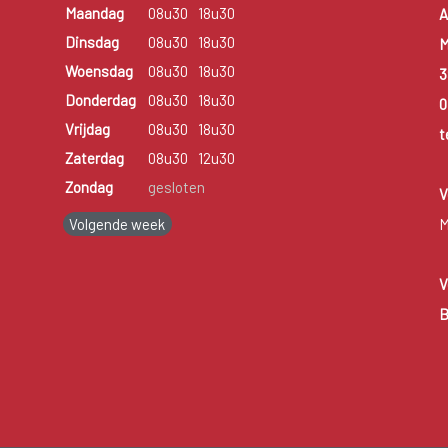
Maandag
08u30
18u30
A
Dinsdag
08u30
18u30
M
Woensdag
08u30
18u30
3
Donderdag
08u30
18u30
0
Vrijdag
08u30
18u30
t
Zaterdag
08u30
12u30
Zondag
gesloten
V
Volgende week
M
V
B