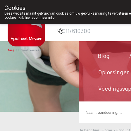
Cookies
Apotheek Meysen
Deze website maakt gebruik van cookies om uw gebruikservaring te verbeteren en
cookies.
Klik hier voor meer info
.
Peer
011/610300
Blog
Oplossingen
Voedingssu
Je bent hier: Home >
Product