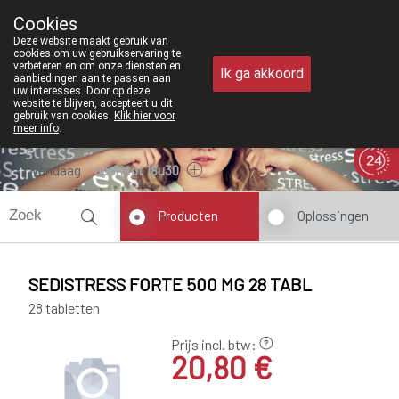
Vanaf februari 2026 zijn we voortaan
Cookies
Apotheek Meysen Peer
Deze website maakt gebruik van
011/610300
cookies om uw gebruikservaring te
verbeteren en om onze diensten en
Ik ga akkoord
aanbiedingen aan te passen aan
uw interesses. Door op deze
website te blijven, accepteert u dit
gebruik van cookies.
Klik hier voor
meer info
.
Vandaag
open tot 18u30
Producten
Oplossingen
SEDISTRESS FORTE 500 MG 28 TABL
28 tabletten
Prijs incl. btw:
20,80 €