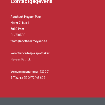
Contactgegevens
Apotheek Meysen Peer
Markt 21 bus 1
3990 Peer
011/610300
team@apotheekmeysen.be
Verantwoordelijke apotheker:
Meysen Patrick
Vergunningsnummer:
723001
B.T.W.nr.:
BE 0472.146.609