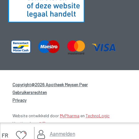
Copyright@2026 Apotheek Meysen Peer
-
Gebruikersrechten
-
Privacy
-
Website ontwikkeld door
MyPharma
en
TechnoLogic
Hosting door @iPower
Aanmelden
FR