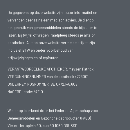
De gegevens op deze website zijn louter informatief en
vervangen geenszins een medisch advies. Je dient bij
het gebruik van geneesmiddelen steeds de bijsluiter te
lezen. Bij twijfel of vragen, raadpleeg steeds je arts of
apotheker. Alle op onze website vermelde prijzen zijn
inclusief BTW en onder voorbehoud van
prijswijzigingen en of typfouten.
VERANTWOORDELIJKE APOTHEKER: Meysen Patrick
VERGUNNINGSNUMMER van de apotheek :
723001
ONDERNEMINGSNUMMER:
BE 0472.146.609
NACEBELcode: 47910
Webshop is erkend door het Federaal Agentschap voor
Geneesmiddelen en Gezondheidsproducten (FAGG)
Victor Hortaplein 40, bus 40 1060 BRUSSEL,