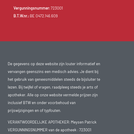
Vergunningsnummer:
723001
B.T.W.nr.:
BE 0472.146.609
De gegevens op deze website zijn louter informatief en
vervangen geenszins een medisch advies. Je dient bij
het gebruik van geneesmiddelen steeds de bijsluiter te
lezen. Bij twijfel of vragen, raadpleeg steeds je arts of
apotheker. Alle op onze website vermelde prijzen zijn
inclusief BTW en onder voorbehoud van
prijswijzigingen en of typfouten.
VERANTWOORDELIJKE APOTHEKER: Meysen Patrick
VERGUNNINGSNUMMER van de apotheek :
723001