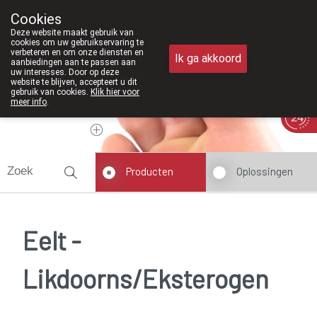
Vanaf februari 2026 zijn we voorta
Cookies
Apotheek Meysen Peer
Deze website maakt gebruik van
011/610300
cookies om uw gebruikservaring te
verbeteren en om onze diensten en
Ik ga akkoord
aanbiedingen aan te passen aan
uw interesses. Door op deze
website te blijven, accepteert u dit
gebruik van cookies.
Klik hier voor
meer info
.
Vandaag
Nu
gesloten
Producten
Oplossingen
Eelt -
Likdoorns/Eksterogen