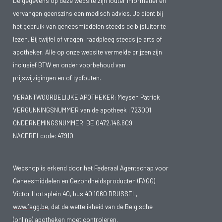
De gegevens op deze website zijn louter informatief en
vervangen geenszins een medisch advies. Je dient bij
het gebruik van geneesmiddelen steeds de bijsluiter te
lezen. Bij twijfel of vragen, raadpleeg steeds je arts of
apotheker. Alle op onze website vermelde prijzen zijn
inclusief BTW en onder voorbehoud van
prijswijzigingen en of typfouten.
VERANTWOORDELIJKE APOTHEKER: Meysen Patrick
VERGUNNINGSNUMMER van de apotheek :
723001
ONDERNEMINGSNUMMER:
BE 0472.146.609
NACEBELcode: 47910
Webshop is erkend door het Federaal Agentschap voor
Geneesmiddelen en Gezondheidsproducten (FAGG)
Victor Hortaplein 40, bus 40 1060 BRUSSEL,
www.fagg.be
, dat de wettelikheid van de Belgische
(online) apotheken moet controleren.