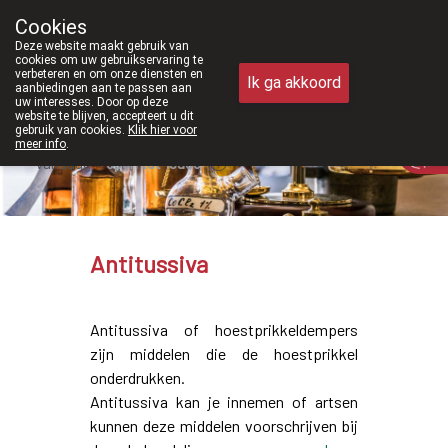
Vanaf februari 2026 zijn we voort
Cookies
Apotheek Meysen Peer
Deze website maakt gebruik van
011/610300
cookies om uw gebruikservaring te
verbeteren en om onze diensten en
Ik ga akkoord
aanbiedingen aan te passen aan
uw interesses. Door op deze
website te blijven, accepteert u dit
gebruik van cookies.
Klik hier voor
meer info
.
Vandaag
open tot 18u30
Antitussiva
Antitussiva of hoestprikkeldempers
zijn middelen die de hoestprikkel
onderdrukken.
Antitussiva kan je innemen of artsen
kunnen deze middelen voorschrijven bij