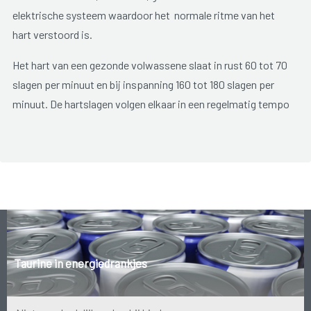
elektrische systeem waardoor het normale ritme van het
hart verstoord is.
Het hart van een gezonde volwassene slaat in rust 60 tot 70
slagen per minuut en bij inspanning 160 tot 180 slagen per
minuut. De hartslagen volgen elkaar in een regelmatig tempo
op. Bij een hartritmestoornis klopt het hart te snel, te traag
of onregelmatig. Er wordt een onderscheid gemaakt tussen
twee soorten hartritmestoornissen.
Bij een
tachycardie
slaat het hart te snel, met meer dan 100
slagen per minuut in rust.
Wanneer het hart minder dan 50 slagen per minuut slaat,
wordt er gesproken van een te trage hartslag of
bradycardie
.
Taurine in energiedrankjes
Hartritmestoornissen komen behoorlijk veel voor, vooral bij