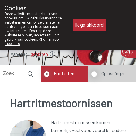
Vanaf februari 2026 zijn we voortaan
Cookies
Apotheek Meysen Peer
Deze website maakt gebruik van
011/610300
cookies om uw gebruikservaring te
verbeteren en om onze diensten en
Ik ga akkoord
aanbiedingen aan te passen aan
uw interesses. Door op deze
website te blijven, accepteert u dit
gebruik van cookies.
Klik hier voor
meer info
.
Vandaag
gesloten
Producten
Oplossingen
Hartritmestoornissen
Hartritmestoornissen komen
behoorlijk veel voor, vooral bij oudere