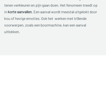
tenen verkleuren en pijn gaan doen. Het fenomeen treedt op
in
korte aanvallen
. Een aanval wordt meestal uitgelokt door
kou of hevige emoties. Ook het werken met trillende
voorwerpen, zoals een boormachine, kan een aanval
uitlokken.
Tijdens een aanval kleuren de vingers/tenen
eerst wit
. Na
enkele minuten neemt de doorbloeding weer toe en kleuren
de vingers/tenen
blauw en daarna rood
. De vingers/tenen
voelen koud aan, het gevoel is verminderd en er kan hevige
pijn optreden. Vervolgens ontstaat er een tintelend gevoel
en kan men last krijgen van een zwelling en nog meer pijn.
Klachten komen voornamelijk voor in de vingers en tenen
maar kunnen ook optreden in het puntje van de neus of de
oren.