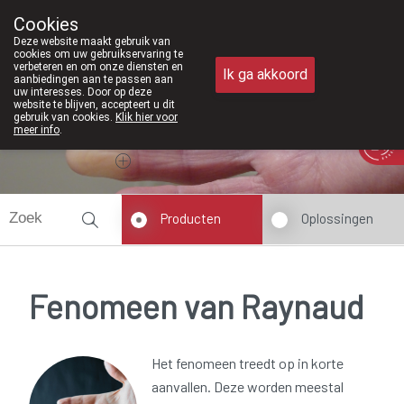
Vanaf februari 2026 zijn we voortaan
Cookies
Apotheek Meysen Peer
Deze website maakt gebruik van
011/610300
cookies om uw gebruikservaring te
verbeteren en om onze diensten en
Ik ga akkoord
aanbiedingen aan te passen aan
uw interesses. Door op deze
website te blijven, accepteert u dit
gebruik van cookies.
Klik hier voor
meer info
.
Vandaag
Nu
gesloten
Producten
Oplossingen
Fenomeen van Raynaud
Het fenomeen treedt op in korte
aanvallen. Deze worden meestal