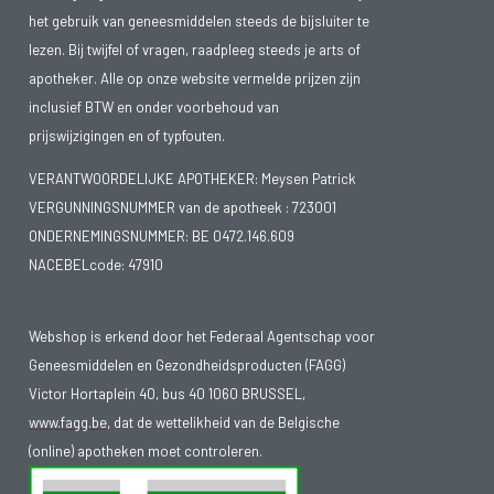
het gebruik van geneesmiddelen steeds de bijsluiter te
lezen. Bij twijfel of vragen, raadpleeg steeds je arts of
apotheker. Alle op onze website vermelde prijzen zijn
inclusief BTW en onder voorbehoud van
prijswijzigingen en of typfouten.
VERANTWOORDELIJKE APOTHEKER: Meysen Patrick
VERGUNNINGSNUMMER van de apotheek :
723001
ONDERNEMINGSNUMMER:
BE 0472.146.609
NACEBELcode: 47910
Webshop is erkend door het Federaal Agentschap voor
Geneesmiddelen en Gezondheidsproducten (FAGG)
Victor Hortaplein 40, bus 40 1060 BRUSSEL,
www.fagg.be
, dat de wettelikheid van de Belgische
(online) apotheken moet controleren.