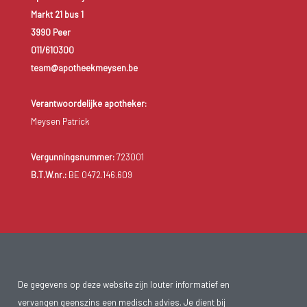
Markt 21 bus 1
3990 Peer
011/610300
team@apotheekmeysen.be
Verantwoordelijke apotheker:
Meysen Patrick
Vergunningsnummer:
723001
B.T.W.nr.:
BE 0472.146.609
De gegevens op deze website zijn louter informatief en
vervangen geenszins een medisch advies. Je dient bij