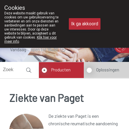
Vanaf februari 2026 zijn we voortaa
Cookies
Apotheek Meysen Peer
Deze website maakt gebruik van
011/610300
cookies om uw gebruikservaring te
verbeteren en om onze diensten en
Ik ga akkoord
aanbiedingen aan te passen aan
uw interesses. Door op deze
website te blijven, accepteert u dit
gebruik van cookies.
Klik hier voor
meer info
.
Vandaag
open tot 18u30
Producten
Oplossingen
Ziekte van Paget
De ziekte van Paget is een
chronische reumatische aandoening