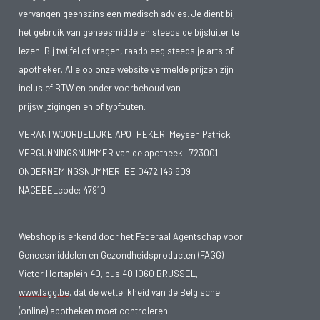
vervangen geenszins een medisch advies. Je dient bij
het gebruik van geneesmiddelen steeds de bijsluiter te
lezen. Bij twijfel of vragen, raadpleeg steeds je arts of
apotheker. Alle op onze website vermelde prijzen zijn
inclusief BTW en onder voorbehoud van
prijswijzigingen en of typfouten.
VERANTWOORDELIJKE APOTHEKER: Meysen Patrick
VERGUNNINGSNUMMER van de apotheek :
723001
ONDERNEMINGSNUMMER:
BE 0472.146.609
NACEBELcode: 47910
Webshop is erkend door het Federaal Agentschap voor
Geneesmiddelen en Gezondheidsproducten (FAGG)
Victor Hortaplein 40, bus 40 1060 BRUSSEL,
www.fagg.be
, dat de wettelikheid van de Belgische
(online) apotheken moet controleren.