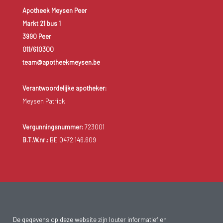
Apotheek Meysen Peer
Markt 21 bus 1
3990 Peer
011/610300
team@apotheekmeysen.be
Verantwoordelijke apotheker:
Meysen Patrick
Vergunningsnummer:
723001
B.T.W.nr.:
BE 0472.146.609
De gegevens op deze website zijn louter informatief en