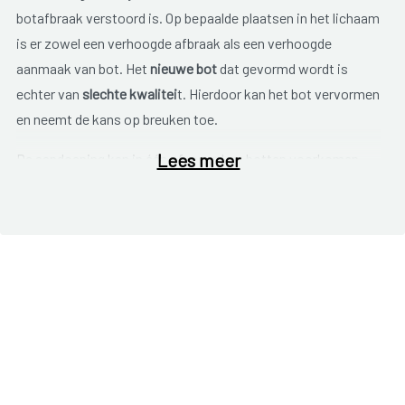
botafbraak verstoord is. Op bepaalde plaatsen in het lichaam
is er zowel een verhoogde afbraak als een verhoogde
aanmaak van bot. Het
nieuwe bot
dat gevormd wordt is
echter van
slechte kwalitei
t. Hierdoor kan het bot vervormen
en neemt de kans op breuken toe.
Lees meer
De aandoening kan in één of meerdere botten voorkomen.
De meest voorkomende plaatsen zijn het bekken, de
wervelkolom, de schedel en de botten van armen en benen.
Vaak wordt de ziekte per toeval ontdekt, na het zien van
afwijkingen op een röntgenfoto. Veel patiënten ondervinden,
zeker in het beginstadium, weinig last.
Mogelijke klachten
zijn
Pijn in het aangedane bot die niet verdwijnt door
rusten;