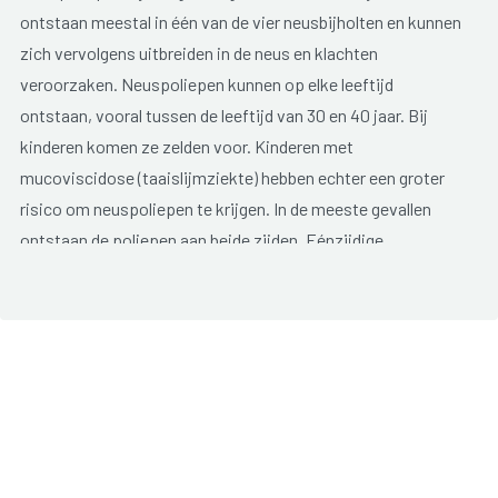
ontstaan meestal in één van de vier neusbijholten en kunnen
zich vervolgens uitbreiden in de neus en klachten
veroorzaken. Neuspoliepen kunnen op elke leeftijd
ontstaan, vooral tussen de leeftijd van 30 en 40 jaar. Bij
kinderen komen ze zelden voor. Kinderen met
mucoviscidose (taaislijmziekte) hebben echter een groter
risico om neuspoliepen te krijgen. In de meeste gevallen
ontstaan de poliepen aan beide zijden. Eénzijdige
neuspoliepen vragen steeds extra onderzoek.
Mogelijke klachten zijn:
een verstopte neus;
minder goed kunnen ruiken;
een loopneus;