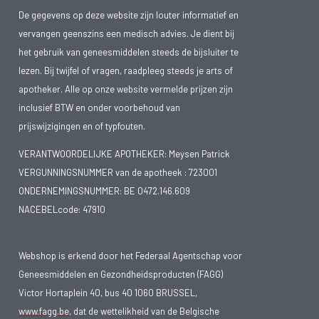
De gegevens op deze website zijn louter informatief en
vervangen geenszins een medisch advies. Je dient bij
het gebruik van geneesmiddelen steeds de bijsluiter te
lezen. Bij twijfel of vragen, raadpleeg steeds je arts of
apotheker. Alle op onze website vermelde prijzen zijn
inclusief BTW en onder voorbehoud van
prijswijzigingen en of typfouten.
VERANTWOORDELIJKE APOTHEKER: Meysen Patrick
VERGUNNINGSNUMMER van de apotheek :
723001
ONDERNEMINGSNUMMER:
BE 0472.146.609
NACEBELcode: 47910
Webshop is erkend door het Federaal Agentschap voor
Geneesmiddelen en Gezondheidsproducten (FAGG)
Victor Hortaplein 40, bus 40 1060 BRUSSEL,
www.fagg.be
, dat de wettelikheid van de Belgische