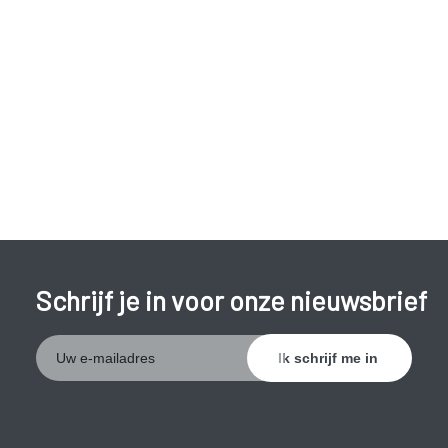
snurken;
slaapproblemen
Neuspoliepen kunnen behandeld worden met een neusspray
die corticosteroïden bevat. Dergelijke spray kan de poliepen
verkleinen en de klachten doen afnemen. Bij ernsitige
klachten kunnen de neuspoliepen eventueel chirurgisch
verwijderd worden. Zowel bij behandeling met medicatie als
bij chirurgische verwijdering kunnen de neuspoliepen weer
terugkomen.
Schrijf je in voor onze nieuwsbrief