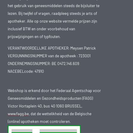
vaker getroffen dan mannen. Genezen is niet mogelijk maar
het gebruik van geneesmiddelen steeds de bijsluiter te
met medicatie kunnen de klachten wel verlicht worden. De
lezen. Bij twijfel of vragen, raadpleeg steeds je arts of
apotheker. Alle op onze website vermelde prijzen zijn
behandeling kan sterk verschillen afhankelijk van de soort en
inclusief BTW en onder voorbehoud van
de ernst van de klachten.
prijswijzigingen en of typfouten.
Vrouwen met LE die een kinderwens hebben, moeten een
VERANTWOORDELIJKE APOTHEKER: Meysen Patrick
zwangerschap goed plannen. Voor men zwanger wil worden
VERGUNNINGSNUMMER van de apotheek :
723001
zou de aandoening onder controle moeten zijn (medicatie).
ONDERNEMINGSNUMMER:
BE 0472.146.609
Het gebruik van medicatie tijdens de zwangerschap moet
NACEBELcode: 47910
vooraf besproken worden met de reumatoloog en/of
gynaecoloog. Een goede opvolging is belangrijk. Een
Webshop is erkend door het Federaal Agentschap voor
zeldzame aandoening bij pasgeborenen is neonatale lupus.
Geneesmiddelen en Gezondheidsproducten (FAGG)
Hierbij geeft een moeder met lupus tijdens de zwangerschap
Victor Hortaplein 40, bus 40 1060 BRUSSEL,
bepaalde antistoffen door aan het kind. De baby heeft zelf
www.fagg.be
, dat de wettelikheid van de Belgische
geen lupus maar kan wel huidletsels of hartproblemen
(online) apotheken moet controleren.
ontwikkelen.