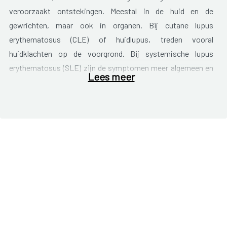
veroorzaakt ontstekingen. Meestal in de huid en de
gewrichten, maar ook in organen. Bij cutane lupus
erythematosus (CLE) of huidlupus, treden vooral
huidklachten op de voorgrond. Bij systemische lupus
erythematosus (SLE) zijn de symptomen meer algemeen en
Lees meer
kunnen ook de organen, zoals hart, nieren en longen
aangetast zijn.
LE kan tot veel verschillende klachten leiden. Deze kunnen
sterk verschillend zijn per patiënt en het verloop van de
ziekte is ook niet bij iedereen even ernstig. Ontstekingen
vlammen zo nu en dan op, maar soms kan het ook lange tijd
rustig zijn en zijn er weinig klachten.
Vaak voorkomende klachten zijn:
Huidklachten