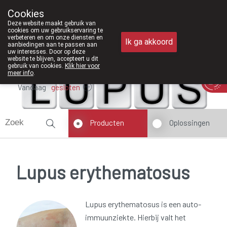
Vanaf februari 2026 zijn we voortaa
Cookies
Apotheek Meysen Peer
Deze website maakt gebruik van
011/610300
cookies om uw gebruikservaring te
verbeteren en om onze diensten en
Ik ga akkoord
aanbiedingen aan te passen aan
uw interesses. Door op deze
website te blijven, accepteert u dit
gebruik van cookies.
Klik hier voor
meer info
.
Vandaag
gesloten
Producten
Oplossingen
Lupus erythematosus
Lupus erythematosus is een auto-
immuunziekte. Hierbij valt het