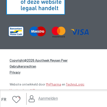
Copyright@2026 Apotheek Meysen Peer
-
Gebruikersrechten
-
Privacy
-
Website ontwikkeld door
MyPharma
en
TechnoLogic
Hosting door @iPower
Aanmelden
FR