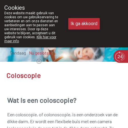
Vanaf februari 2026 zijn we voortaan 
Cookies
Apotheek Meysen Peer
Deze website maakt gebruik van
011/610300
cookies om uw gebruikservaring te
verbeteren en om onze diensten en
Ik ga akkoord
aanbiedingen aan te passen aan
uw interesses. Door op deze
website te blijven, accepteert u dit
gebruik van cookies.
Klik hier voor
meer info
.
Vandaag
Nu
gesloten
Coloscopie
Wat is een coloscopie?
Een coloscopie, of colonoscopie, is een onderzoek van de
dikke darm. Er wordt een flexibele buis met een camera