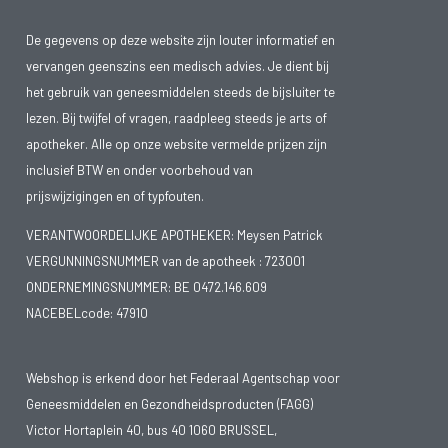
De gegevens op deze website zijn louter informatief en
vervangen geenszins een medisch advies. Je dient bij
het gebruik van geneesmiddelen steeds de bijsluiter te
lezen. Bij twijfel of vragen, raadpleeg steeds je arts of
apotheker. Alle op onze website vermelde prijzen zijn
inclusief BTW en onder voorbehoud van
prijswijzigingen en of typfouten.
VERANTWOORDELIJKE APOTHEKER: Meysen Patrick
VERGUNNINGSNUMMER van de apotheek :
723001
ONDERNEMINGSNUMMER:
BE 0472.146.609
NACEBELcode: 47910
Webshop is erkend door het Federaal Agentschap voor
Geneesmiddelen en Gezondheidsproducten (FAGG)
Victor Hortaplein 40, bus 40 1060 BRUSSEL,