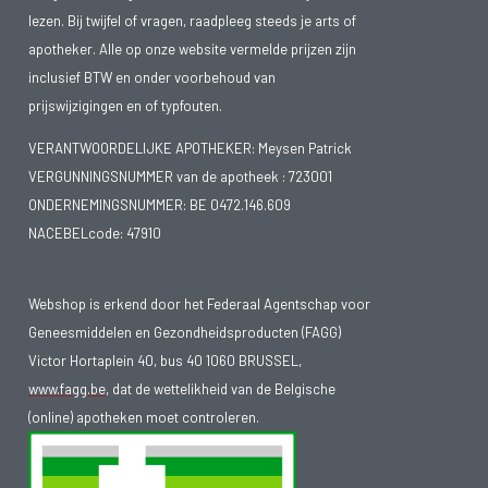
lezen. Bij twijfel of vragen, raadpleeg steeds je arts of
apotheker. Alle op onze website vermelde prijzen zijn
inclusief BTW en onder voorbehoud van
prijswijzigingen en of typfouten.
VERANTWOORDELIJKE APOTHEKER: Meysen Patrick
VERGUNNINGSNUMMER van de apotheek :
723001
ONDERNEMINGSNUMMER:
BE 0472.146.609
NACEBELcode: 47910
Webshop is erkend door het Federaal Agentschap voor
Geneesmiddelen en Gezondheidsproducten (FAGG)
Victor Hortaplein 40, bus 40 1060 BRUSSEL,
www.fagg.be
, dat de wettelikheid van de Belgische
(online) apotheken moet controleren.