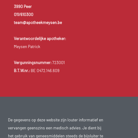
3990 Peer
011/610300
team@apotheekmeysen.be
Verantwoordelijke apotheker:
Meysen Patrick
Vergunningsnummer:
723001
B.T.W.nr.:
BE 0472.146.609
De gegevens op deze website zijn louter informatief en
vervangen geenszins een medisch advies. Je dient bij
het gebruik van geneesmiddelen steeds de bijsluiter te