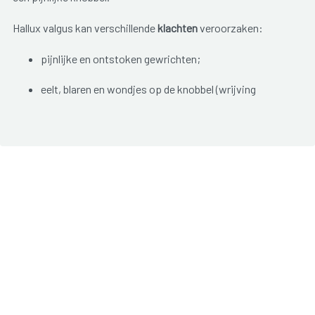
Hallux valgus kan verschillende
klachten
veroorzaken:
pijnlijke en ontstoken gewrichten;
eelt, blaren en wondjes op de knobbel (wrijving
schoeisel);
eeltvorming op de bal van de voet;
ingegroeide teennagels;
afwijking kleine tenen (hamerteen, klauwteen,...);
vermoeide voeten.
De afwijking evolueert traag over verschillende jaren.
Hallux valgus wordt voornamelijk gezien bij vrouwen. Het
dragen van verkeerd schoeisel speelt waarschijnlijk een