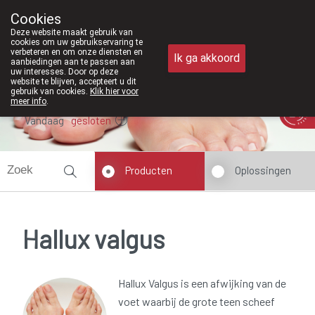
Vanaf februari 2026 zijn we voortaan
Cookies
Apotheek Meysen Peer
Deze website maakt gebruik van
011/610300
cookies om uw gebruikservaring te
verbeteren en om onze diensten en
Ik ga akkoord
aanbiedingen aan te passen aan
uw interesses. Door op deze
website te blijven, accepteert u dit
gebruik van cookies.
Klik hier voor
meer info
.
Vandaag
gesloten
Producten
Oplossingen
Hallux valgus
Hallux Valgus is een afwijking van de
voet waarbij de grote teen scheef