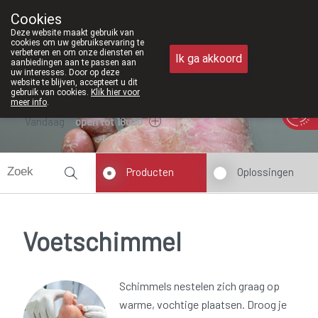
Vanaf februari 2026 zijn we voorta
Cookies
Apotheek Meysen Peer
Deze website maakt gebruik van
011/610300
cookies om uw gebruikservaring te
verbeteren en om onze diensten en
Ik ga akkoord
aanbiedingen aan te passen aan
uw interesses. Door op deze
website te blijven, accepteert u dit
gebruik van cookies.
Klik hier voor
meer info
.
Vandaag
open tot 18u30
Producten
Oplossingen
Voetschimmel
Schimmels nestelen zich graag op
warme, vochtige plaatsen. Droog je