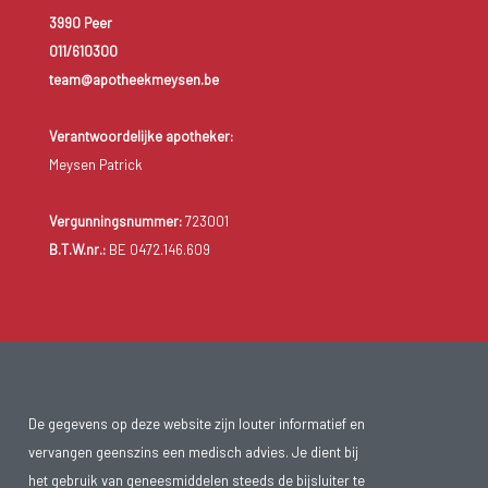
3990 Peer
011/610300
team@apotheekmeysen.be
Verantwoordelijke apotheker:
Meysen Patrick
Vergunningsnummer:
723001
B.T.W.nr.:
BE 0472.146.609
De gegevens op deze website zijn louter informatief en
vervangen geenszins een medisch advies. Je dient bij
het gebruik van geneesmiddelen steeds de bijsluiter te