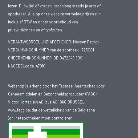
lezen. Bij twijfel of vragen, raadpleeg steeds je arts of
apotheker. Alle op onze website vermelde prijzen zijn
inclusief BTW en onder voorbehoud van
prijswijzigingen en of typfouten.
VERANTWOORDELIJKE APOTHEKER: Meysen Patrick
VERGUNNINGSNUMMER van de apotheek :
723001
ONDERNEMINGSNUMMER:
BE 0472.146.609
NACEBELcode: 47910
Webshop is erkend door het Federaal Agentschap voor
Geneesmiddelen en Gezondheidsproducten (FAGG)
Victor Hortaplein 40, bus 40 1060 BRUSSEL,
www.fagg.be
, dat de wettelikheid van de Belgische
(online) apotheken moet controleren.