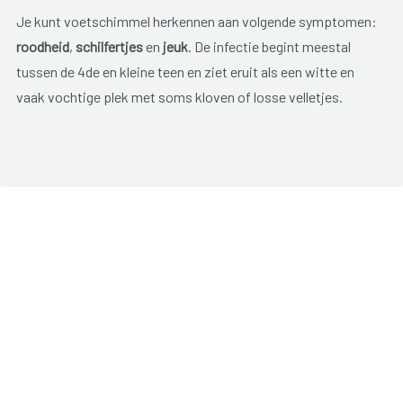
Je kunt voetschimmel herkennen aan volgende symptomen:
roodheid
,
schilfertjes
en
jeuk
. De infectie begint meestal
tussen de 4de en kleine teen en ziet eruit als een witte en
vaak vochtige plek met soms kloven of losse velletjes.
De onaangename geur van de voeten heeft niets te maken
met de voetschimmel, maar is afkomstig van
bacteriën
.
Hoe kom ik eraan?
De huid heeft een beschermlaagje tegen schimmels, maar als
dit laagje door water of zweet zacht is geworden kunnen de
schimmels de huid binnendringen.
Personen met een lage weerstand hebben ook meer kans om
een schimmelinfectie op te lopen. Schimmels verspreiden
zich door het vormen van sporen en komen vooral voor op
vochtige plaatsen zoals zwembaden, sportzalen en andere