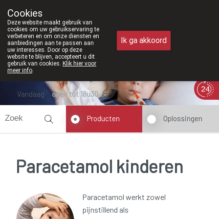
Vanaf februari 2026 zijn we voortaan 
Cookies
Apotheek Meysen Peer
Deze website maakt gebruik van
011/610300
cookies om uw gebruikservaring te
verbeteren en om onze diensten en
Ik ga akkoord
aanbiedingen aan te passen aan
uw interesses. Door op deze
website te blijven, accepteert u dit
gebruik van cookies.
Klik hier voor
meer info
.
Vandaag
open tot 18u30
Producten
Oplossingen
Paracetamol kinderen
Paracetamol werkt zowel
pijnstillend als