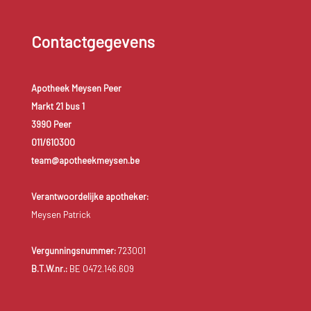
Contactgegevens
Apotheek Meysen Peer
Markt 21 bus 1
3990 Peer
011/610300
team@apotheekmeysen.be
Verantwoordelijke apotheker:
Meysen Patrick
Vergunningsnummer:
723001
B.T.W.nr.:
BE 0472.146.609