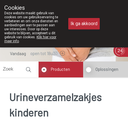
Vanaf februari 2026 zijn we voortaan
Cookies
Apotheek Meysen Peer
Deze website maakt gebruik van
011/610300
cookies om uw gebruikservaring te
verbeteren en om onze diensten en
Ik ga akkoord
aanbiedingen aan te passen aan
uw interesses. Door op deze
website te blijven, accepteert u dit
gebruik van cookies.
Klik hier voor
meer info
.
Vandaag
open tot 18u30
Producten
Oplossingen
Urineverzamelzakjes
kinderen