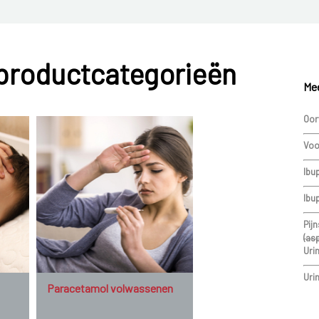
 productcategorieën
Mee
Oor
Voo
Ibu
Ibu
Pijn
(asp
Uri
Uri
Paracetamol volwassenen