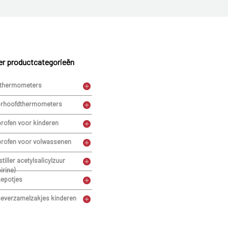
r productcategorieën
thermometers
rhoofdthermometers
profen voor kinderen
profen voor volwassenen
stiller acetylsalicylzuur
irine)
nepotjes
neverzamelzakjes kinderen