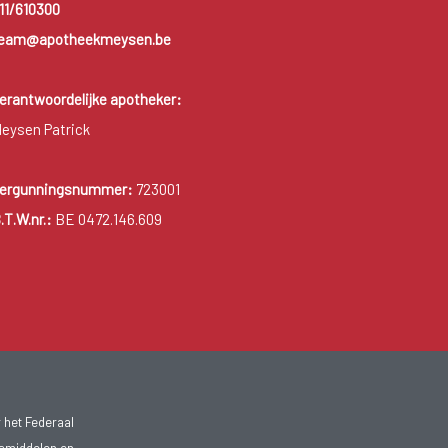
11/610300
eam@apotheekmeysen.be
erantwoordelijke apotheker:
eysen Patrick
ergunningsnummer:
723001
.T.W.nr.:
BE 0472.146.609
 het Federaal