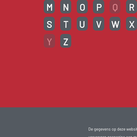
M
N
O
P
Q
R
S
T
U
V
W
X
Y
Z
De gegevens op deze website