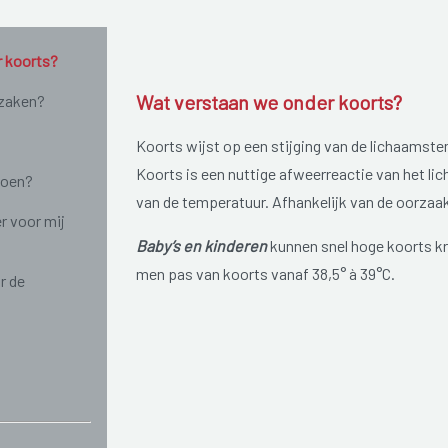
r koorts?
Wat verstaan we onder koorts?
rzaken?
Koorts wijst op een stijging van de lichaamste
Koorts is een nuttige afweerreactie van het li
doen?
van de temperatuur. Afhankelijk van de oorzaa
r voor mij
Baby’s en kinderen
kunnen snel hoge koorts kri
men pas van koorts vanaf 38,5° à 39°C.
r de