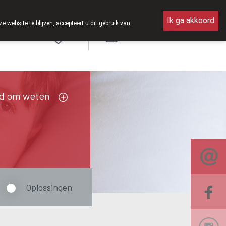
 open van 8u30 tot 12u30.
Ik ga akkoord
ebsite te blijven, accepteert u dit gebruik van
Aanmelden
FR
d om weten
Oplossingen