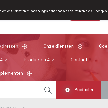
Vanaf februari 2026 zijn we voortaan ook weer op zaterdag
 om onze diensten en aanbiedingen aan te passen aan uw interesses. Door op deze w
Wachtdienst
Vandaag
Nu
gesloten
Adressen
Onze diensten
Goe
 A-Z
Producten A-Z
Contact
pplementen
Producten
ngen A-Z
>
Koorts