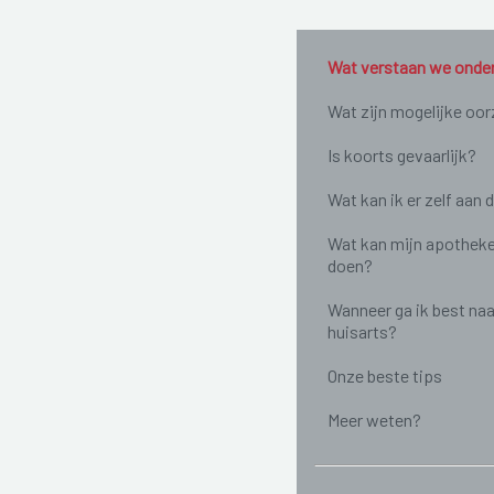
Wat verstaan we onde
Wat zijn mogelijke oo
Is koorts gevaarlijk?
Wat kan ik er zelf aan 
Wat kan mijn apotheke
doen?
Wanneer ga ik best naa
huisarts?
Onze beste tips
Meer weten?