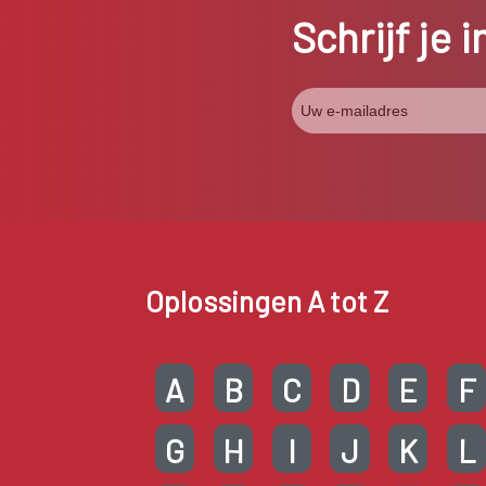
Schrijf je 
Oplossingen A tot Z
A
B
C
D
E
F
G
H
I
J
K
L