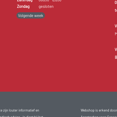
0
Zondag
gesloten
t
Volgende week
V
M
V
B
 zijn louter informatief en
Webshop is erkend door