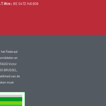
.T.W.nr.:
BE 0472.146.609
 het Federaal
smiddelen en
FAGG) Victor
1060 BRUSSEL,
telikheid van de
heken moet