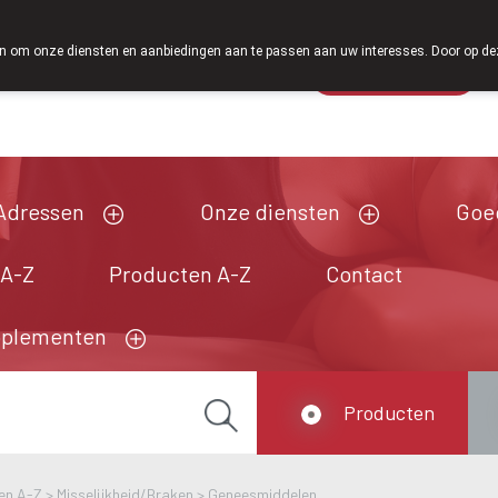
Vanaf februari 2026 zijn we voortaan ook weer 
 om onze diensten en aanbiedingen aan te passen aan uw interesses. Door op deze w
Wachtdienst
Vandaag
Nu
gesloten
Adressen
Onze diensten
Goe
 A-Z
Producten A-Z
Contact
pplementen
Producten
en A-Z
>
Misselijkheid/Braken
>
Geneesmiddelen