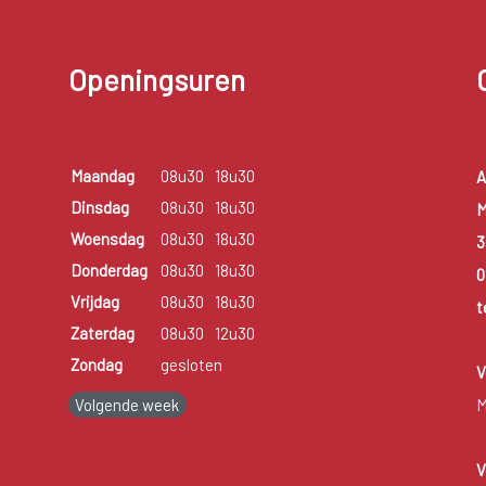
Openingsuren
Maandag
08u30
18u30
A
Dinsdag
08u30
18u30
M
Woensdag
08u30
18u30
3
Donderdag
08u30
18u30
0
Vrijdag
08u30
18u30
t
Zaterdag
08u30
12u30
Zondag
gesloten
V
Volgende week
M
V