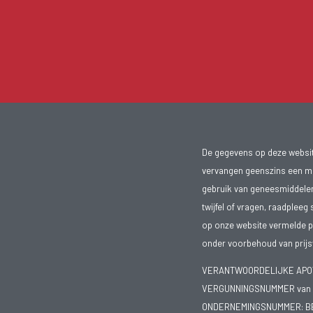
De gegevens op deze website
vervangen geenszins een med
gebruik van geneesmiddelen s
twijfel of vragen, raadpleeg 
op onze website vermelde pr
onder voorbehoud van prijsw
VERANTWOORDELIJKE APOTH
VERGUNNINGSNUMMER van d
ONDERNEMINGSNUMMER:
B