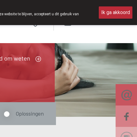
op zaterdag open van 8u30 tot 12u30.
Ik ga akkoord
ebsite te blijven, accepteert u dit gebruik van
Aanmelden
FR
d om weten
Oplossingen