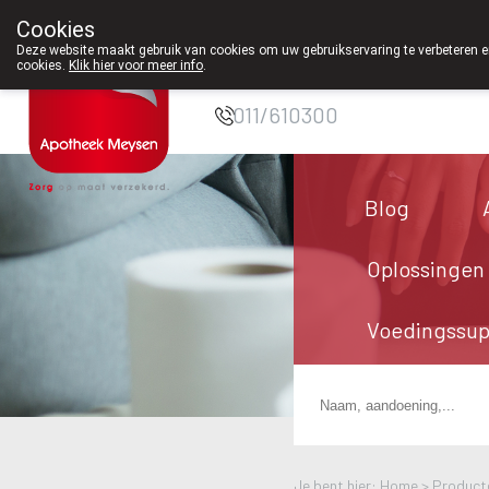
Cookies
Apotheek Meysen
Deze website maakt gebruik van cookies om uw gebruikservaring te verbeteren en
cookies.
Klik hier voor meer info
.
Peer
011/610300
Blog
Oplossingen
Voedingssu
Je bent hier: Home >
Product