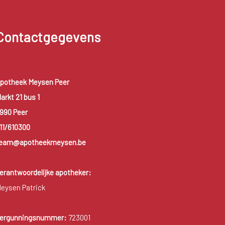
Contactgegevens
potheek Meysen Peer
arkt 21 bus 1
990 Peer
11/610300
eam@apotheekmeysen.be
erantwoordelijke apotheker:
eysen Patrick
ergunningsnummer:
723001