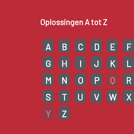
Oplossingen A tot Z
A
B
C
D
E
F
G
H
I
J
K
L
M
N
O
P
Q
R
S
T
U
V
W
X
Y
Z