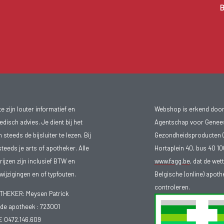
B
 zijn louter informatief en
Webshop is erkend door
isch advies. Je dient bij het
Agentschap voor Genee
teeds de bijsluiter te lezen. Bij
Gezondheidsproducten (
steeds je arts of apotheker. Alle
Hortaplein 40, bus 40 
ijzen zijn inclusief BTW en
www.fagg.be
, dat de wet
ijzigingen en of typfouten.
Belgische (online) apot
controleren.
EKER: Meysen Patrick
e apotheek :
723001
E 0472.146.609