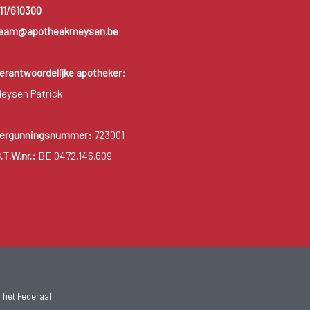
11/610300
eam@apotheekmeysen.be
erantwoordelijke apotheker:
eysen Patrick
ergunningsnummer:
723001
.T.W.nr.:
BE 0472.146.609
 het Federaal