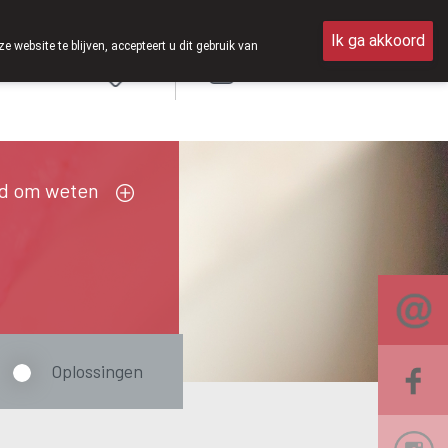
erdag open van 8u30 tot 12u30.
Ik ga akkoord
ebsite te blijven, accepteert u dit gebruik van
Aanmelden
FR
d om weten
Oplossingen