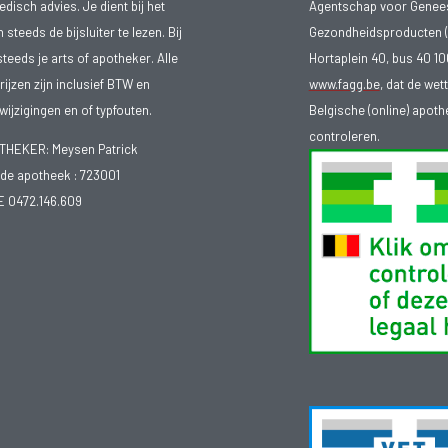
isch advies. Je dient bij het
Agentschap voor Genee
teeds de bijsluiter te lezen. Bij
Gezondheidsproducten (
steeds je arts of apotheker. Alle
Hortaplein 40, bus 40 
ijzen zijn inclusief BTW en
www.fagg.be
, dat de wet
ijzigingen en of typfouten.
Belgische (online) apot
controleren.
EKER: Meysen Patrick
e apotheek :
723001
E 0472.146.609