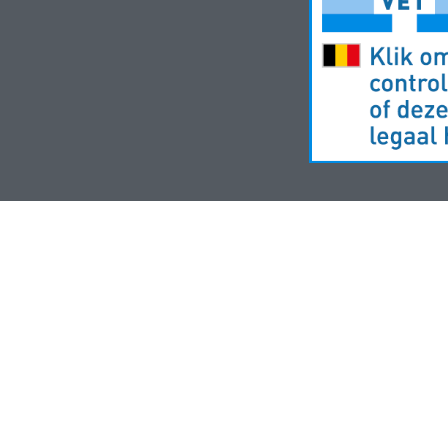
Apotheek Meysen Peer
-
Gebruikersrechten
-
Privacy
-