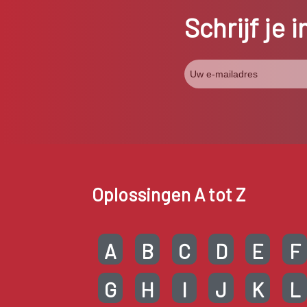
Schrijf je 
Oplossingen A tot Z
A
B
C
D
E
F
G
H
I
J
K
L