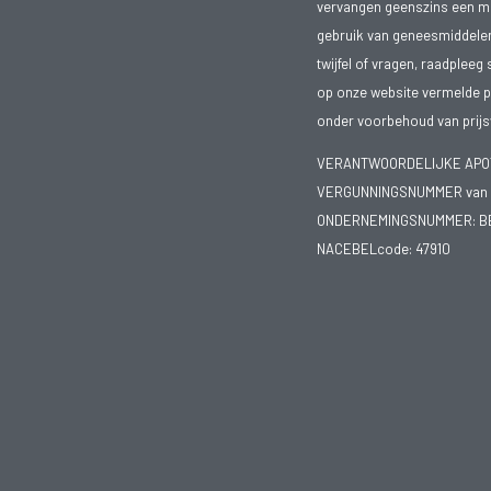
vervangen geenszins een med
gebruik van geneesmiddelen s
twijfel of vragen, raadpleeg 
op onze website vermelde pr
onder voorbehoud van prijsw
VERANTWOORDELIJKE APOTH
VERGUNNINGSNUMMER van d
ONDERNEMINGSNUMMER:
B
NACEBELcode: 47910