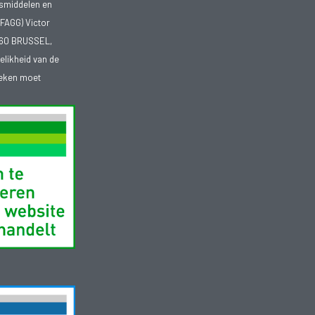
smiddelen en
FAGG) Victor
1060 BRUSSEL,
telikheid van de
heken moet