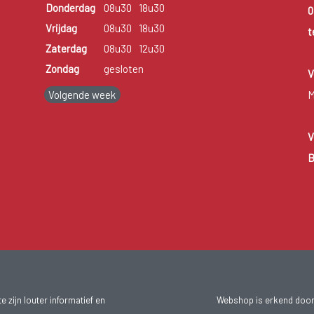
Donderdag
08u30
18u30
0
Vrijdag
08u30
18u30
t
Zaterdag
08u30
12u30
Zondag
gesloten
V
Volgende week
M
V
B
 zijn louter informatief en
Webshop is erkend door