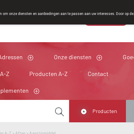
Vanaf februari 2026 zijn we voortaan ook weer op zat
 om onze diensten en aanbiedingen aan te passen aan uw interesses. Door op deze w
Wachtdienst
Vandaag
open tot 18u30
Adressen
Onze diensten
Goe
 A-Z
Producten A-Z
Contact
pplementen
Producten
en A-Z
>
Aften
>
Aanstipmiddel