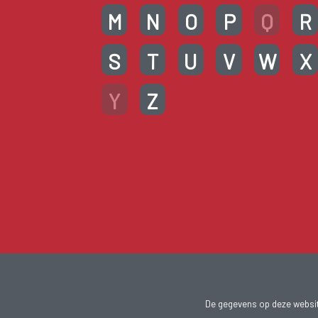
M
N
O
P
Q
R
S
T
U
V
W
X
Y
Z
De gegevens op deze website