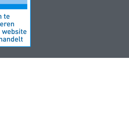
Website ontwikkeld door
MyPharma
en
TechnoLogic
Hosting door