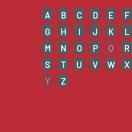
A
B
C
D
E
F
G
H
I
J
K
L
M
N
O
P
Q
R
S
T
U
V
W
X
Y
Z