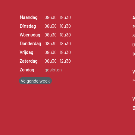
Maandag
08u30
18u30
A
Dinsdag
08u30
18u30
M
Woensdag
08u30
18u30
3
Donderdag
08u30
18u30
0
Vrijdag
08u30
18u30
t
Zaterdag
08u30
12u30
Zondag
gesloten
V
Volgende week
M
V
B