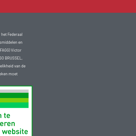
 het Federaal
smiddelen en
FAGG) Victor
1060 BRUSSEL,
telikheid van de
heken moet