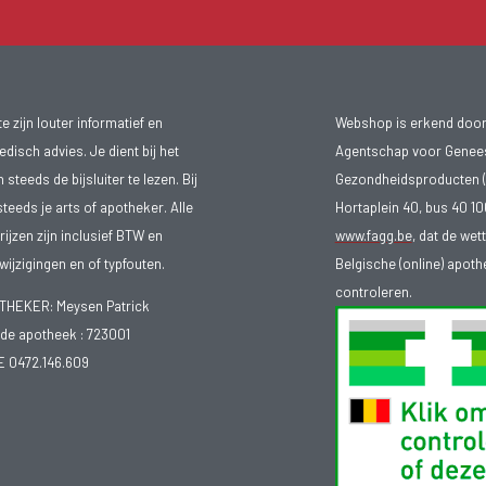
 zijn louter informatief en
Webshop is erkend door
isch advies. Je dient bij het
Agentschap voor Genee
teeds de bijsluiter te lezen. Bij
Gezondheidsproducten (
steeds je arts of apotheker. Alle
Hortaplein 40, bus 40 
ijzen zijn inclusief BTW en
www.fagg.be
, dat de wet
ijzigingen en of typfouten.
Belgische (online) apot
controleren.
EKER: Meysen Patrick
e apotheek :
723001
E 0472.146.609