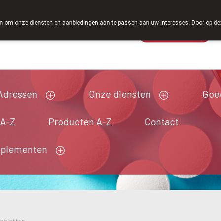
 om onze diensten en aanbiedingen aan te passen aan uw interesses. Door op deze w
Wachtdienst
Vandaag
open tot 12u30
Adressen
Onze diensten
Goe
 A-Z
Producten A-Z
Contact
pplementen
abletten