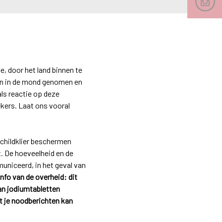
, door het land binnen te
den in de mond genomen en
ls reactie op deze
ekers. Laat ons vooral
schildklier beschermen
t. De hoeveelheid en de
uniceerd, in het geval van
nfo van de overheid: dit
an jodiumtabletten
at je noodberichten kan