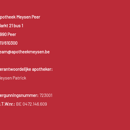
potheek Meysen Peer
arkt 21 bus 1
990 Peer
11/610300
eam@apotheekmeysen.be
erantwoordelijke apotheker:
eysen Patrick
ergunningsnummer:
723001
.T.W.nr.:
BE 0472.146.609