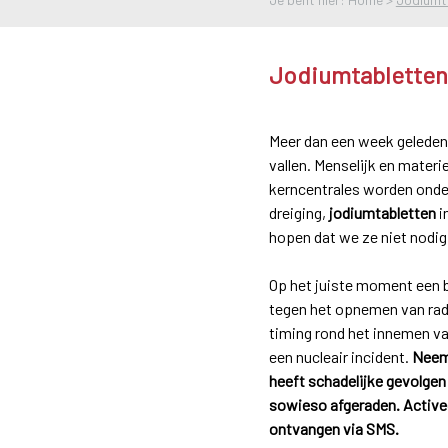
Jodiumtabletten
Meer dan een week geleden 
vallen. Menselijk en mater
kerncentrales worden onder
dreiging,
jodiumtabletten
i
hopen dat we ze niet nodi
Op het juiste moment een b
tegen het opnemen van radio
timing rond het innemen va
een nucleair incident.
Neem 
heeft schadelijke gevolgen
sowieso afgeraden. Activee
ontvangen via SMS.