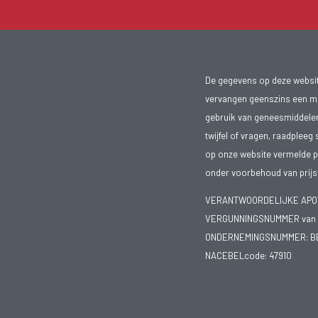
De gegevens op deze website
vervangen geenszins een med
gebruik van geneesmiddelen s
twijfel of vragen, raadpleeg 
op onze website vermelde pr
onder voorbehoud van prijsw
VERANTWOORDELIJKE APOTH
VERGUNNINGSNUMMER van d
ONDERNEMINGSNUMMER:
B
NACEBELcode: 47910