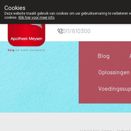
026 zijn we voortaan ook weer op zaterdag open van 8u30 tot 12u30.
Cookies
Apotheek Meysen
Deze website maakt gebruik van cookies om uw gebruikservaring te verbeteren en
cookies.
Klik hier voor meer info
.
Peer
011/610300
Blog
Oplossingen
Voedingssu
Je bent hier: Home >
Jodiumt