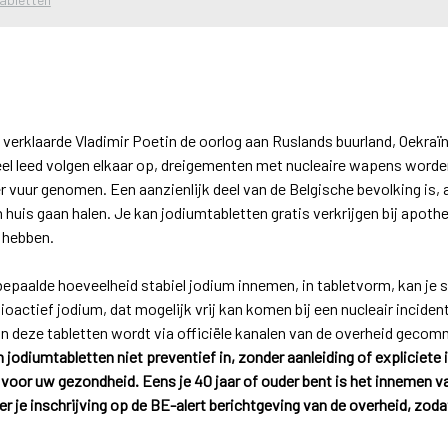
verklaarde Vladimir Poetin de oorlog aan Ruslands buurland, Oekraïne
ieel leed volgen elkaar op, dreigementen met nucleaire wapens wor
 vuur genomen. Een aanzienlijk deel van de Belgische bevolking is, a
n huis gaan halen. Je kan jodiumtabletten gratis verkrijgen bij apoth
g hebben.
epaalde hoeveelheid stabiel jodium innemen, in tabletvorm, kan je 
actief jodium, dat mogelijk vrij kan komen bij een nucleair inciden
n deze tabletten wordt via officiële kanalen van de overheid gecomm
jodiumtabletten niet preventief in, zonder aanleiding of expliciete i
 voor uw gezondheid. Eens je 40 jaar of ouder bent is het innemen v
r je inschrijving op de BE-alert berichtgeving van de overheid, zod