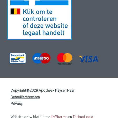
Copyright@2026 Apotheek Meysen Peer
-
Gebruikersrechten
-
Privacy
-
Website ontwikkeld door
MyPharma
en
TechnoLogic