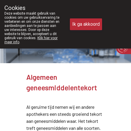
Vanaf februari 2026 zijn we voort
Cookies
Apotheek Meysen Peer
Deze website maakt gebruik van
011/610300
cookies om uw gebruikservaring te
verbeteren en om onze diensten en
Ik ga akkoord
aanbiedingen aan te passen aan
uw interesses. Door op deze
website te blijven, accepteert u dit
gebruik van cookies.
Klik hier voor
meer info
.
Vandaag
Nu
gesloten
Algemeen
geneesmiddelentekort
Al geruime tijd nemen wij en andere
apothekers een steeds groeiend tekort
aan geneesmiddelen waar. Het tekort
treft geneesmiddelen van alle soorten.