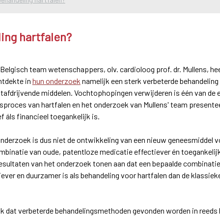
ing hartfalen?
elgisch team wetenschappers, olv. cardioloog prof. dr. Mullens, h
ntdekte in
hun onderzoek
namelijk een sterk verbeterde behandeling
afdrijvende middelen. Vochtophopingen verwijderen is één van de e
gsproces van hartfalen en het onderzoek van Mullens' team present
 áls financieel toegankelijk is.
 onderzoek is dus niet de ontwikkeling van een nieuw geneesmiddel v
mbinatie van oude, patentloze medicatie effectiever én toegankelijk
sultaten van het onderzoek tonen aan dat een bepaalde combinatie pl
iever en duurzamer is als behandeling voor hartfalen dan de klassi
lijk dat verbeterde behandelingsmethoden gevonden worden in reeds