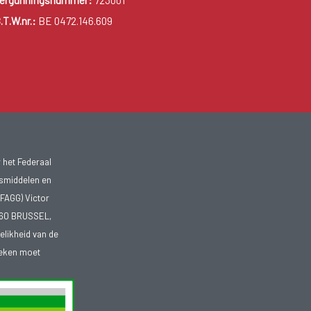
ergunningsnummer:
723001
.T.W.nr.:
BE 0472.146.609
 het Federaal
smiddelen en
FAGG) Victor
1060 BRUSSEL,
telikheid van de
heken moet