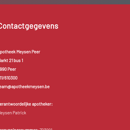
Contactgegevens
potheek Meysen Peer
arkt 21 bus 1
990 Peer
11/610300
eam@apotheekmeysen.be
erantwoordelijke apotheker:
eysen Patrick