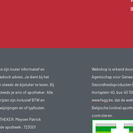
V
B
 zijn louter informatief en
Webshop is erkend door
isch advies. Je dient bij het
Agentschap voor Genee
teeds de bijsluiter te lezen. Bij
Gezondheidsproducten (
steeds je arts of apotheker. Alle
Hortaplein 40, bus 40 
ijzen zijn inclusief BTW en
www.fagg.be
, dat de wet
ijzigingen en of typfouten.
Belgische (online) apot
controleren.
EKER: Meysen Patrick
e apotheek :
723001