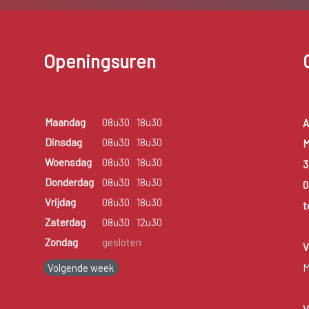
Openingsuren
Maandag
08u30
18u30
A
Dinsdag
08u30
18u30
M
Woensdag
08u30
18u30
3
Donderdag
08u30
18u30
0
Vrijdag
08u30
18u30
t
Zaterdag
08u30
12u30
Zondag
gesloten
V
Volgende week
M