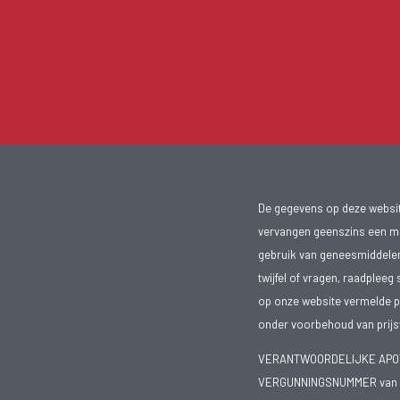
De gegevens op deze website
vervangen geenszins een med
gebruik van geneesmiddelen s
twijfel of vragen, raadpleeg 
op onze website vermelde pr
onder voorbehoud van prijsw
VERANTWOORDELIJKE APOTH
VERGUNNINGSNUMMER van d