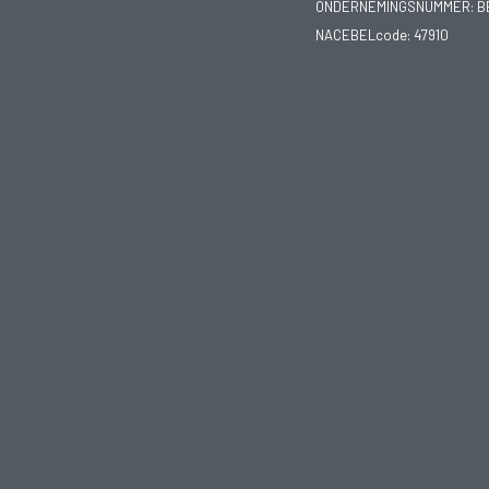
ONDERNEMINGSNUMMER:
B
NACEBELcode: 47910