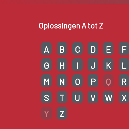
Oplossingen A tot Z
A
B
C
D
E
F
G
H
I
J
K
L
M
N
O
P
Q
R
S
T
U
V
W
X
Y
Z