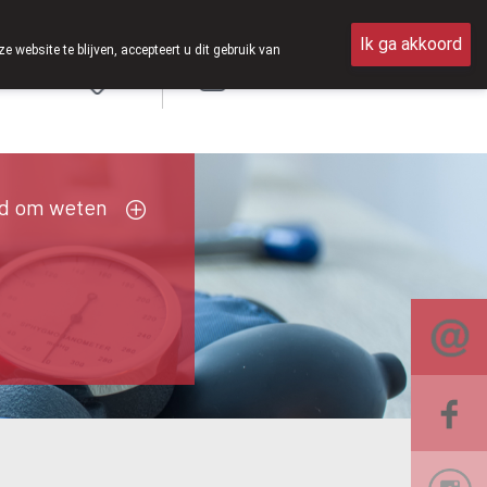
 weer op zaterdag open van 8u30 tot 12u30.
Ik ga akkoord
ebsite te blijven, accepteert u dit gebruik van
Aanmelden
d om weten