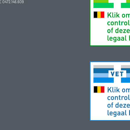
E 0472.146.609