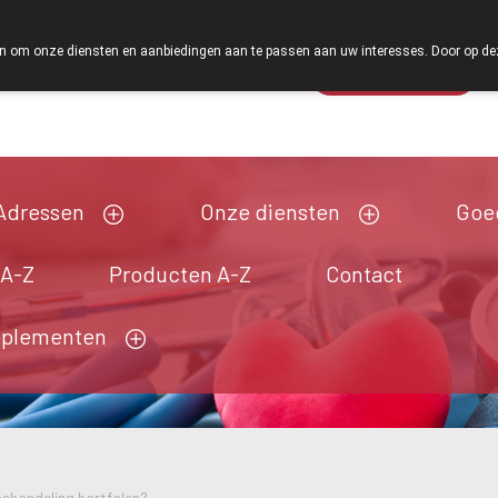
Vanaf februari 2026 zijn we voortaan ook
 om onze diensten en aanbiedingen aan te passen aan uw interesses. Door op deze w
Wachtdienst
Vandaag
Nu
gesloten
Adressen
Onze diensten
Goe
 A-Z
Producten A-Z
Contact
pplementen
ehandeling hartfalen?