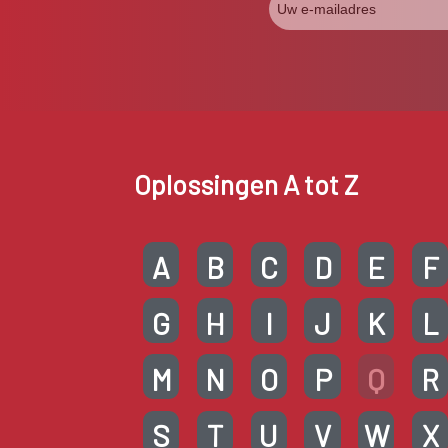
Oplossingen A tot Z
A
B
C
D
E
F
G
H
I
J
K
L
M
N
O
P
Q
R
S
T
U
V
W
X