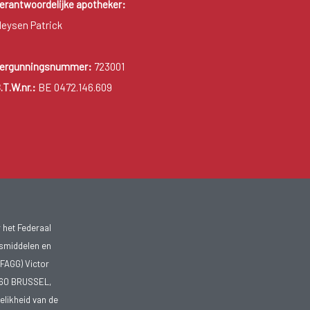
erantwoordelijke apotheker:
eysen Patrick
ergunningsnummer:
723001
.T.W.nr.:
BE 0472.146.609
 het Federaal
smiddelen en
FAGG) Victor
1060 BRUSSEL,
telikheid van de