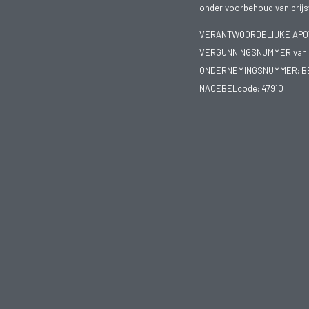
onder voorbehoud van prijsw
VERANTWOORDELIJKE APOTH
VERGUNNINGSNUMMER van d
ONDERNEMINGSNUMMER:
B
NACEBELcode: 47910