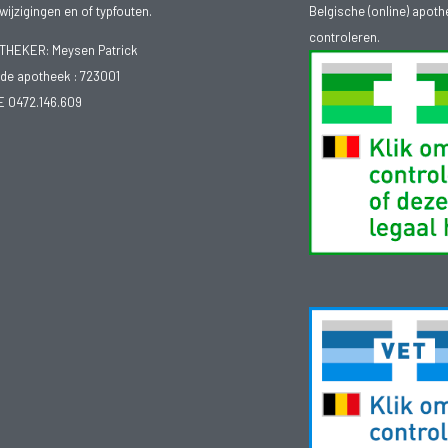
ijzigingen en of typfouten.
Belgische (online) apot
controleren.
EKER: Meysen Patrick
e apotheek :
723001
E 0472.146.609