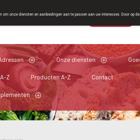
Vanaf februari 2026 zijn we voortaan oo
 om onze diensten en aanbiedingen aan te passen aan uw interesses. Door op deze w
Wachtdienst
Vandaag
Nu
gesloten
Adressen
Onze diensten
Goe
 A-Z
Producten A-Z
Contact
pplementen
edingsvezels