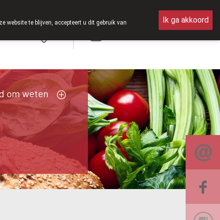
k weer op zaterdag open van 8u30 tot 12u30.
Ik ga akkoord
ebsite te blijven, accepteert u dit gebruik van
Aanmelden
d om weten