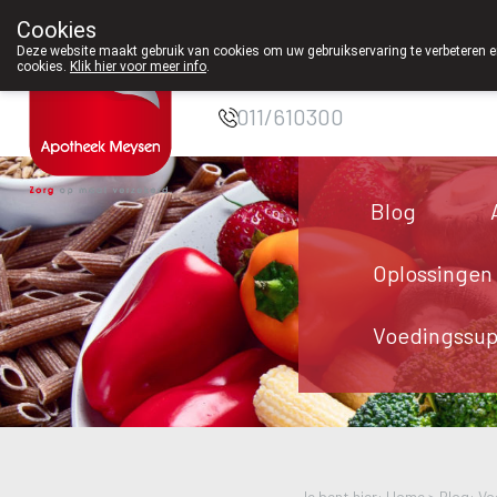
Cookies
Apotheek Meysen
Deze website maakt gebruik van cookies om uw gebruikservaring te verbeteren en
cookies.
Klik hier voor meer info
.
Peer
011/610300
Blog
Oplossingen
Voedingssu
Je bent hier: Home >
Blog: Vo