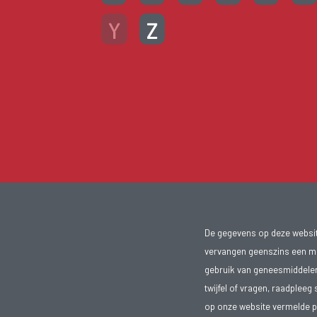
Y
Z
De gegevens op deze website
vervangen geenszins een med
gebruik van geneesmiddelen s
twijfel of vragen, raadpleeg 
op onze website vermelde pr