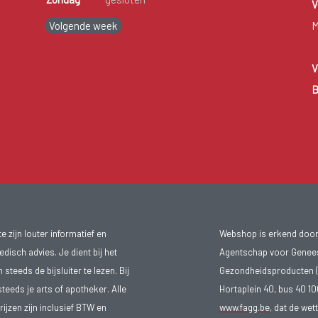
V
Volgende week
M
V
B
 zijn louter informatief en
Webshop is erkend door
isch advies. Je dient bij het
Agentschap voor Genee
teeds de bijsluiter te lezen. Bij
Gezondheidsproducten (
steeds je arts of apotheker. Alle
Hortaplein 40, bus 40 
ijzen zijn inclusief BTW en
www.fagg.be
, dat de wet