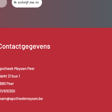
Contactgegevens
potheek Meysen Peer
arkt 21 bus 1
990 Peer
11/610300
eam@apotheekmeysen.be