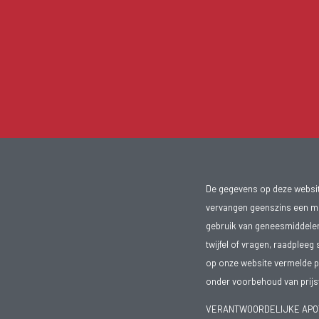
De gegevens op deze website
vervangen geenszins een med
gebruik van geneesmiddelen s
twijfel of vragen, raadpleeg 
op onze website vermelde pr
onder voorbehoud van prijsw
VERANTWOORDELIJKE APOTH