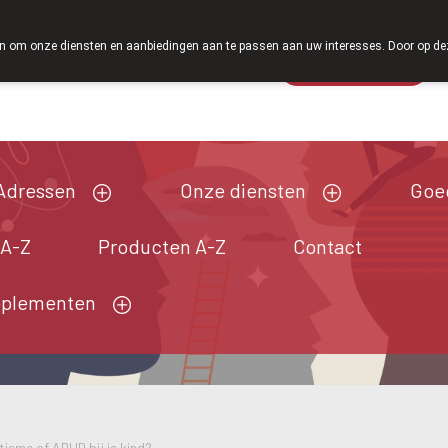
Vanaf februari 2026 zijn we voortaan o
 om onze diensten en aanbiedingen aan te passen aan uw interesses. Door op deze w
Wachtdienst
Vandaag
Nu
gesloten
Adressen
Onze diensten
Goe
 A-Z
Producten A-Z
Contact
pplementen
tisme of ADHD bij je kind?