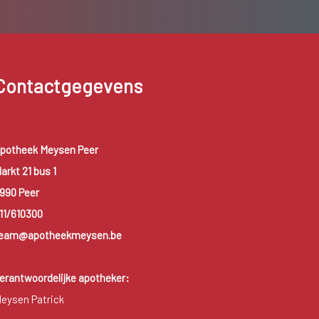
Contactgegevens
potheek Meysen Peer
arkt 21 bus 1
990 Peer
11/610300
eam@apotheekmeysen.be
erantwoordelijke apotheker:
eysen Patrick