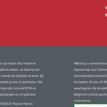
V
B
 zijn louter informatief en
Webshop is erkend door
isch advies. Je dient bij het
Agentschap voor Genee
teeds de bijsluiter te lezen. Bij
Gezondheidsproducten (
steeds je arts of apotheker. Alle
Hortaplein 40, bus 40 
ijzen zijn inclusief BTW en
www.fagg.be
, dat de wet
ijzigingen en of typfouten.
Belgische (online) apot
controleren.
EKER: Meysen Patrick