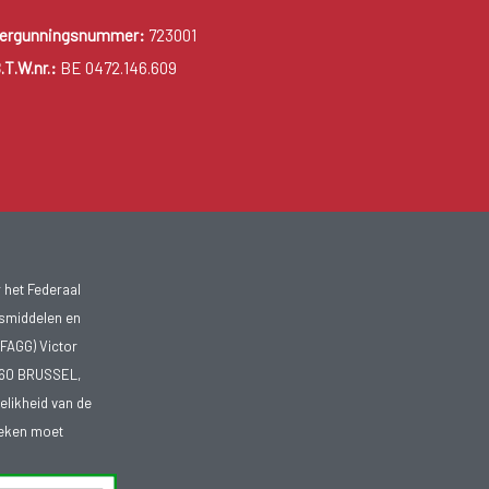
ergunningsnummer:
723001
.T.W.nr.:
BE 0472.146.609
 het Federaal
smiddelen en
FAGG) Victor
1060 BRUSSEL,
telikheid van de
heken moet