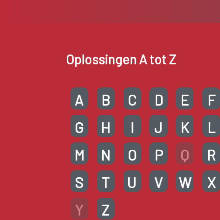
Oplossingen A tot Z
A
B
C
D
E
F
G
H
I
J
K
L
M
N
O
P
Q
R
S
T
U
V
W
X
Y
Z