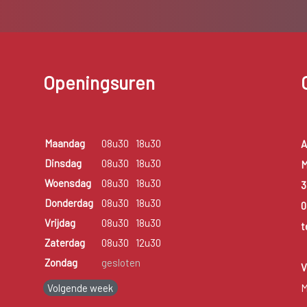
Openingsuren
Maandag
08u30
18u30
A
Dinsdag
08u30
18u30
M
Woensdag
08u30
18u30
3
Donderdag
08u30
18u30
0
Vrijdag
08u30
18u30
t
Zaterdag
08u30
12u30
Zondag
gesloten
V
Volgende week
M