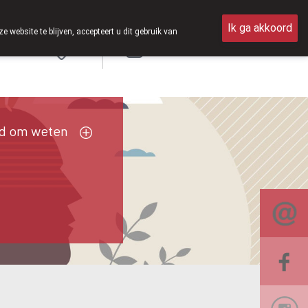
ok weer op zaterdag open van 8u30 tot 12u30.
Ik ga akkoord
ebsite te blijven, accepteert u dit gebruik van
Aanmelden
d om weten