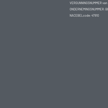
VERGUNNINGSNUMMER van d
ONDERNEMINGSNUMMER:
B
NACEBELcode: 47910