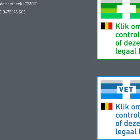
e apotheek :
723001
E 0472.146.609