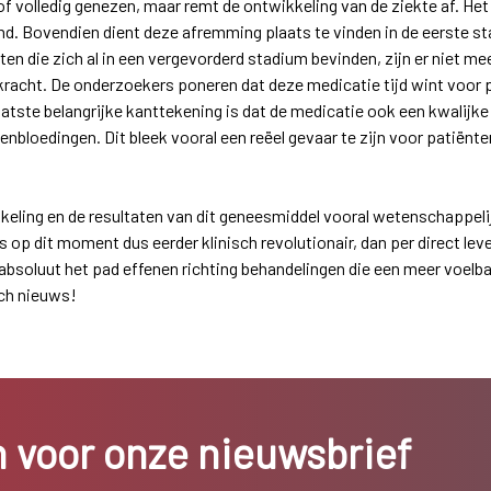
f volledig genezen, maar remt de ontwikkeling van de ziekte af. Het
. Bovendien dient deze afremming plaats te vinden in de eerste st
en die zich al in een vergevorderd stadium bevinden, zijn er niet m
racht. De onderzoekers poneren dat deze medicatie tijd wint voor pa
aatste belangrijke kanttekening is dat de medicatie ook een kwalijke
enbloedingen. Dit bleek vooral een reëel gevaar te zijn voor patiënt
kkeling en de resultaten van dit geneesmiddel vooral wetenschappeli
s op dit moment dus eerder klinisch revolutionair, dan per direct le
absoluut het pad effenen richting behandelingen die een meer voelb
sch nieuws!
in voor onze nieuwsbrief