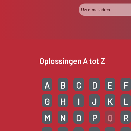
Oplossingen A tot Z
A
B
C
D
E
F
G
H
I
J
K
L
M
N
O
P
Q
R