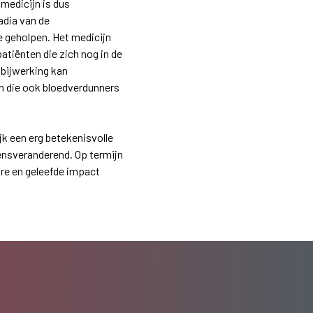
 medicijn is dus
adia van de
ee geholpen. Het medicijn
tiënten die zich nog in de
 bijwerking kan
en die ook bloedverdunners
jk een erg betekenisvolle
vensveranderend. Op termijn
are en geleefde impact