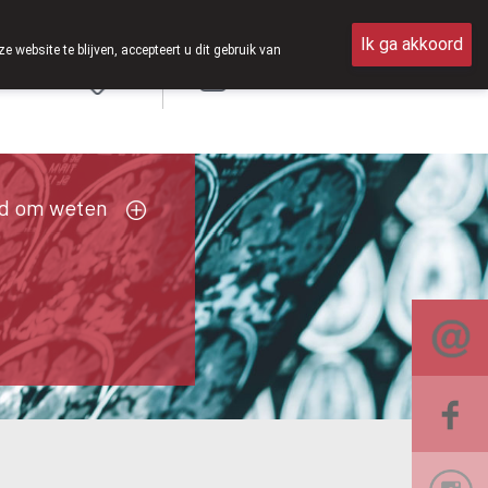
r op zaterdag open van 8u30 tot 12u30.
Ik ga akkoord
ebsite te blijven, accepteert u dit gebruik van
Aanmelden
d om weten