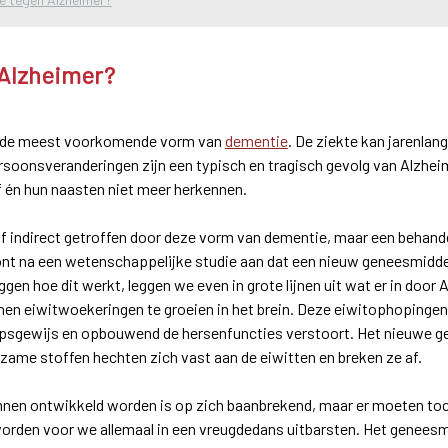
 Alzheimer?
is de meest voorkomende vorm van
dementie
. De ziekte kan jarenlan
soonsveranderingen zijn een typisch en tragisch gevolg van Alzheime
f én hun naasten niet meer herkennen.
f indirect getroffen door deze vorm van dementie, maar een behandeli
t na een wetenschappelijke studie aan dat een nieuw geneesmiddel
gen hoe dit werkt, leggen we even in grote lijnen uit wat er in door 
nen eiwitwoekeringen te groeien in het brein. Deze eiwitophopinge
stapsgewijs en opbouwend de hersenfuncties verstoort. Het nieuwe g
zame stoffen hechten zich vast aan de eiwitten en breken ze af.
nnen ontwikkeld worden is op zich baanbrekend, maar er moeten toc
rden voor we allemaal in een vreugdedans uitbarsten. Het geneesmi