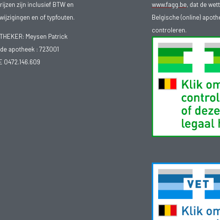
ijzen zijn inclusief BTW en
www.fagg.be
, dat de wet
ijzigingen en of typfouten.
Belgische (online) apot
controleren.
EKER: Meysen Patrick
e apotheek :
723001
E 0472.146.609