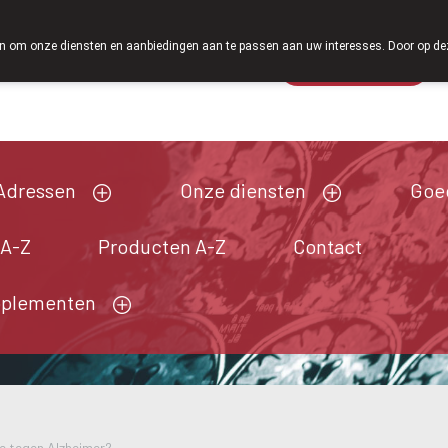
Vanaf februari 2026 zijn we voortaan ook wee
 om onze diensten en aanbiedingen aan te passen aan uw interesses. Door op deze w
Wachtdienst
Vandaag
gesloten
Adressen
Onze diensten
Goe
 A-Z
Producten A-Z
Contact
pplementen
e tegen Alzheimer?