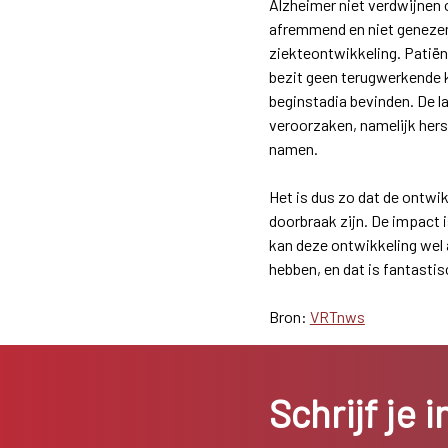
Alzheimer niet verdwijnen o
afremmend en niet genezend
ziekteontwikkeling. Patiënt
bezit geen terugwerkende k
beginstadia bevinden. De l
veroorzaken, namelijk hers
namen.
Het is dus zo dat de ontwi
doorbraak zijn. De impact i
kan deze ontwikkeling wel 
hebben, en dat is fantasti
Bron:
VRTnws
Schrijf je 