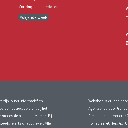
Zondag
gesloten
V
Volgende week
M
V
B
 zijn louter informatief en
Webshop is erkend door
isch advies. Je dient bij het
Agentschap voor Genee
teeds de bijsluiter te lezen. Bij
Gezondheidsproducten (
steeds je arts of apotheker. Alle
Hortaplein 40, bus 40 