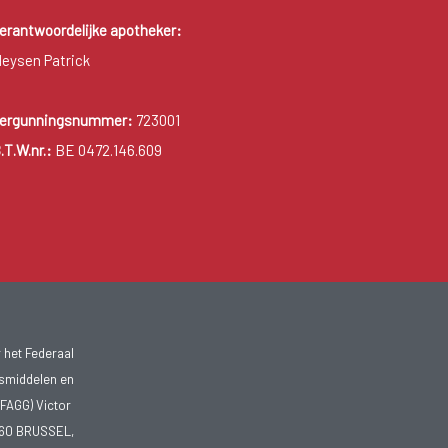
erantwoordelijke apotheker:
eysen Patrick
ergunningsnummer:
723001
.T.W.nr.:
BE 0472.146.609
 het Federaal
smiddelen en
FAGG) Victor
1060 BRUSSEL,