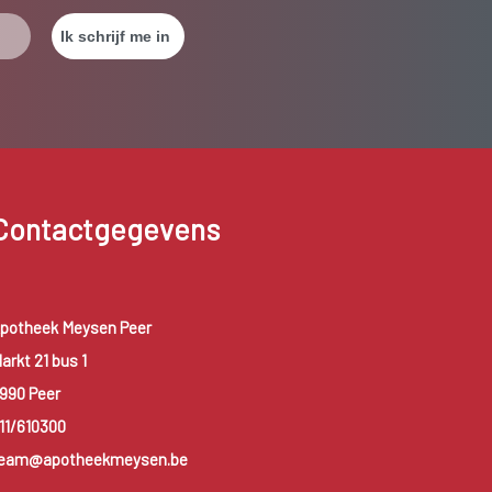
Contactgegevens
potheek Meysen Peer
arkt 21 bus 1
990 Peer
11/610300
eam@apotheekmeysen.be