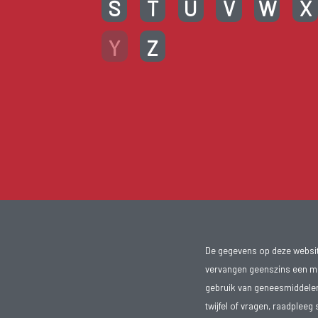
S
T
U
V
W
X
Y
Z
De gegevens op deze website
vervangen geenszins een med
gebruik van geneesmiddelen s
twijfel of vragen, raadpleeg 