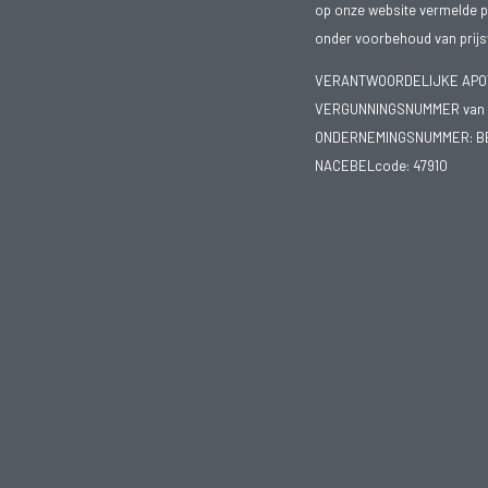
op onze website vermelde pr
onder voorbehoud van prijsw
VERANTWOORDELIJKE APOTH
VERGUNNINGSNUMMER van d
ONDERNEMINGSNUMMER:
B
NACEBELcode: 47910