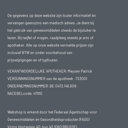
De gegevens op deze website zijn louter informatief en
vervangen geenszins een medisch advies. Je dient bij
het gebruik van geneesmiddelen steeds de bijsluiter te
lezen. Bij twijfel of vragen, raadpleeg steeds je arts of
apotheker. Alle op onze website vermelde prijzen zijn
inclusief BTW en onder voorbehoud van
prijswijzigingen en of typfouten.
VERANTWOORDELIJKE APOTHEKER: Meysen Patrick
VERGUNNINGSNUMMER van de apotheek :
723001
ONDERNEMINGSNUMMER:
BE 0472.146.609
NACEBELcode: 47910
Webshop is erkend door het Federaal Agentschap voor
Geneesmiddelen en Gezondheidsproducten (FAGG)
Victor Hortaplein 40, bus 40 1060 BRUSSEL,