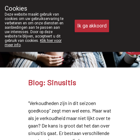
af februari 2026 zijn we voortaan ook weer op zaterdag open van 8
Cookies
Apotheek Meysen Peer
Deze website maakt gebruik van
011/610300
cookies om uw gebruikservaring te
verbeteren en om onze diensten en
Ik ga akkoord
aanbiedingen aan te passen aan
uw interesses. Door op deze
website te blijven, accepteert u dit
gebruik van cookies.
Klik hier voor
Vandaag
Nu
gesloten
meer info
.
Blog: Sinusitis
“Verkoudheden zijn in dit seizoen
goedkoop” zegt men wel eens. Maar wat
als je verkoudheid maar niet lijkt over te
gaan? De kans is groot dat het dan over
sinusitis gaat. Er bestaan verschillende