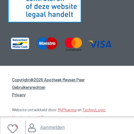
Copyright@2026 Apotheek Meysen Peer
-
Gebruikersrechten
-
Privacy
-
Website ontwikkeld door
MyPharma
en
TechnoLogic
Hosting door @iPower
Aanmelden