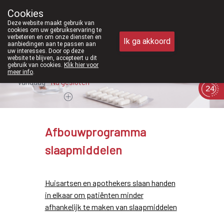
i 2026 zijn we voortaan ook weer op zaterdag open van 8u30 tot 12u
Cookies
Apotheek Meysen Peer
Deze website maakt gebruik van
011/610300
cookies om uw gebruikservaring te
verbeteren en om onze diensten en
Ik ga akkoord
aanbiedingen aan te passen aan
uw interesses. Door op deze
website te blijven, accepteert u dit
gebruik van cookies.
Klik hier voor
meer info
.
Vandaag
Nu
gesloten
Afbouwprogramma
slaapmiddelen
Huisartsen en apothekers slaan handen
in elkaar om patiënten minder
afhankelijk te maken van slaapmiddelen