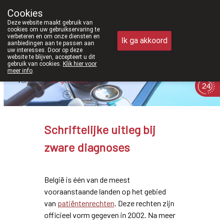
Vanaf februari 2026 zijn we voorta
Cookies
Apotheek Meysen Peer
Deze website maakt gebruik van
011/610300
cookies om uw gebruikservaring te
verbeteren en om onze diensten en
Ik ga akkoord
aanbiedingen aan te passen aan
uw interesses. Door op deze
website te blijven, accepteert u dit
gebruik van cookies.
Klik hier voor
meer info
.
Vandaag
Nu
gesloten
Schriftelijke uitleg bij
zware diagnoses
België is één van de meest
vooraanstaande landen op het gebied
van
patiëntenrechten
. Deze rechten zijn
officieel vorm gegeven in 2002. Na meer