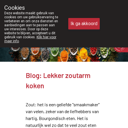
Vanaf februari 2026 zijn we voort
Cookies
Apotheek Meysen Peer
Deze website maakt gebruik van
011/610300
cookies om uw gebruikservaring te
verbeteren en om onze diensten en
Ik ga akkoord
aanbiedingen aan te passen aan
uw interesses. Door op deze
website te blijven, accepteert u dit
gebruik van cookies.
Klik hier voor
meer info
.
Vandaag
open tot 18u30
Blog: Lekker zoutarm
koken
Zout: het is een geliefde "smaakmaker"
van velen, zeker van de liefhebbers van
hartig, Bourgondisch eten. Het is
natuurlijk wel zo dat te veel zout eten