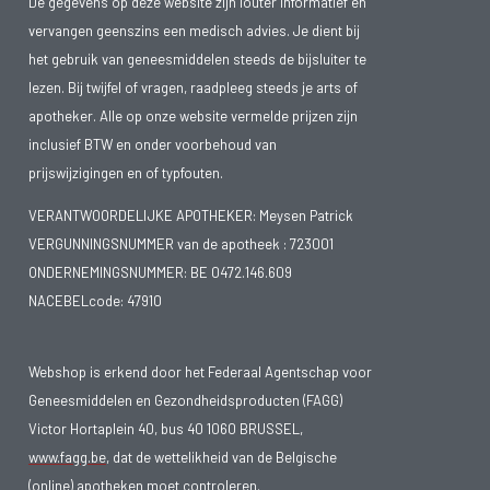
De gegevens op deze website zijn louter informatief en
vervangen geenszins een medisch advies. Je dient bij
het gebruik van geneesmiddelen steeds de bijsluiter te
lezen. Bij twijfel of vragen, raadpleeg steeds je arts of
apotheker. Alle op onze website vermelde prijzen zijn
inclusief BTW en onder voorbehoud van
prijswijzigingen en of typfouten.
VERANTWOORDELIJKE APOTHEKER: Meysen Patrick
VERGUNNINGSNUMMER van de apotheek :
723001
ONDERNEMINGSNUMMER:
BE 0472.146.609
NACEBELcode: 47910
Webshop is erkend door het Federaal Agentschap voor
Geneesmiddelen en Gezondheidsproducten (FAGG)
Victor Hortaplein 40, bus 40 1060 BRUSSEL,
www.fagg.be
, dat de wettelikheid van de Belgische
(online) apotheken moet controleren.