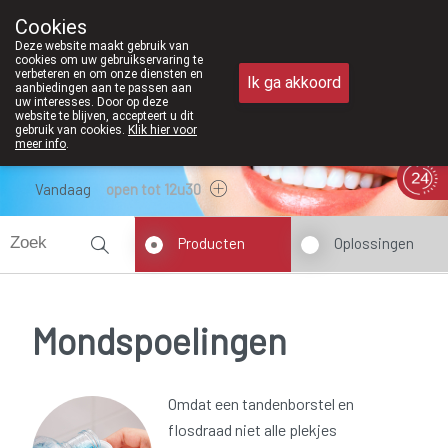
Vanaf februari 2026 zijn we voortaan
Cookies
Apotheek Meysen Peer
Deze website maakt gebruik van
011/610300
cookies om uw gebruikservaring te
verbeteren en om onze diensten en
Ik ga akkoord
aanbiedingen aan te passen aan
uw interesses. Door op deze
website te blijven, accepteert u dit
gebruik van cookies.
Klik hier voor
meer info
.
Vandaag
open tot 12u30
Producten
Oplossingen
Mondspoelingen
Omdat een tandenborstel en
flosdraad niet alle plekjes