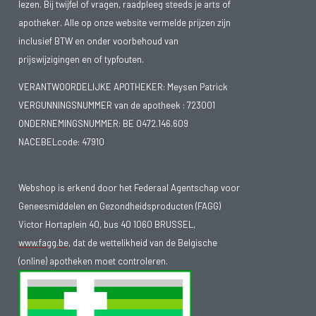
lezen. Bij twijfel of vragen, raadpleeg steeds je arts of
apotheker. Alle op onze website vermelde prijzen zijn
inclusief BTW en onder voorbehoud van
prijswijzigingen en of typfouten.
VERANTWOORDELIJKE APOTHEKER: Meysen Patrick
VERGUNNINGSNUMMER van de apotheek :
723001
ONDERNEMINGSNUMMER:
BE 0472.146.609
NACEBELcode: 47910
Webshop is erkend door het Federaal Agentschap voor
Geneesmiddelen en Gezondheidsproducten (FAGG)
Victor Hortaplein 40, bus 40 1060 BRUSSEL,
www.fagg.be
, dat de wettelikheid van de Belgische
(online) apotheken moet controleren.