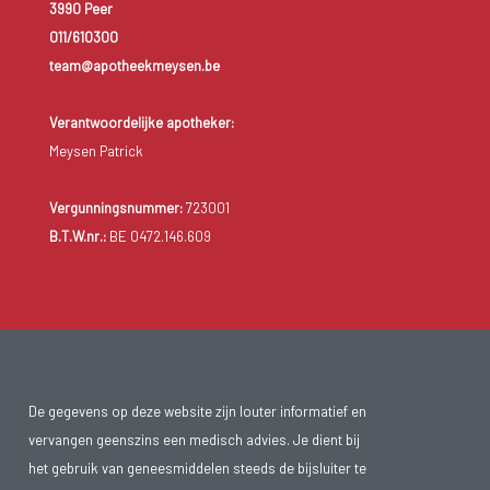
3990 Peer
011/610300
team@apotheekmeysen.be
Verantwoordelijke apotheker:
Meysen Patrick
Vergunningsnummer:
723001
B.T.W.nr.:
BE 0472.146.609
De gegevens op deze website zijn louter informatief en
vervangen geenszins een medisch advies. Je dient bij
het gebruik van geneesmiddelen steeds de bijsluiter te