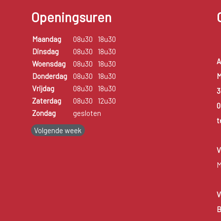
Openingsuren
Maandag
08u30
18u30
Dinsdag
08u30
18u30
A
Woensdag
08u30
18u30
M
Donderdag
08u30
18u30
Vrijdag
08u30
18u30
3
Zaterdag
08u30
12u30
0
Zondag
gesloten
t
Volgende week
V
M
V
B