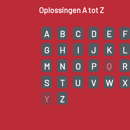
Oplossingen A tot Z
A
B
C
D
E
F
G
H
I
J
K
L
M
N
O
P
Q
R
S
T
U
V
W
X
Y
Z