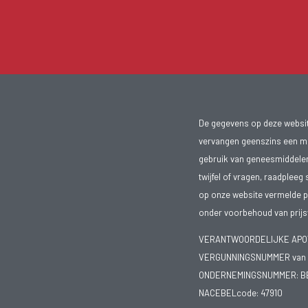
De gegevens op deze website
vervangen geenszins een med
gebruik van geneesmiddelen s
twijfel of vragen, raadpleeg 
op onze website vermelde pr
onder voorbehoud van prijsw
VERANTWOORDELIJKE APOTH
VERGUNNINGSNUMMER van d
ONDERNEMINGSNUMMER:
B
NACEBELcode: 47910