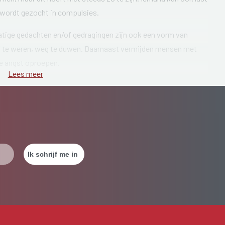
 wordt gezocht in compulsies.
tige gedachten en/of gedragingen zijn ook een vorm van
f te weren, weg te duwen. Daarnaast vermijden mensen met
ie angst oproepen.
Lees meer
jk onderdeel hiervan is het aanpakken van vermijdingsgedrag.
stherapie en/of medicatie.
nders leren denken).
nen).
ingen overwogen worden, zoals bijvoorbeeld angstbeheersing,