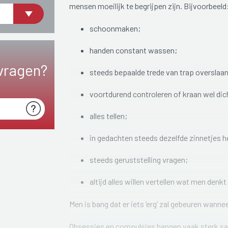
mensen moeilijk te begrijpen zijn. Bijvoorbeeld
schoonmaken;
handen constant wassen;
vragen?
steeds bepaalde trede van trap overslaan
voortdurend controleren of kraan wel dich
alles tellen;
in gedachten steeds dezelfde zinnetjes h
steeds geruststelling vragen;
altijd alles willen vertellen wat men denkt
Men is bang dat er iets ‘erg’ zal gebeuren wann
Obsessies en compulsies hangen vaak sterk same