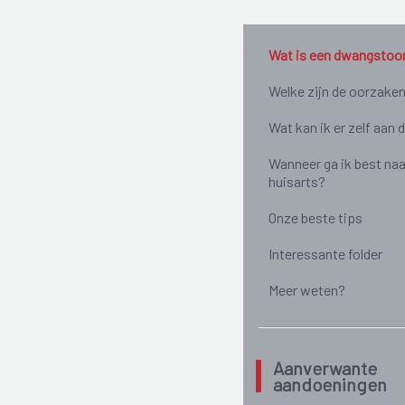
Wat is een dwangstoo
Welke zijn de oorzake
Wat kan ik er zelf aan 
Wanneer ga ik best naa
huisarts?
Onze beste tips
Interessante folder
Meer weten?
Aanverwante
aandoeningen