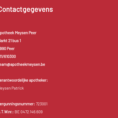
Contactgegevens
potheek Meysen Peer
arkt 21 bus 1
990 Peer
11/610300
eam@apotheekmeysen.be
erantwoordelijke apotheker:
eysen Patrick
ergunningsnummer:
723001
.T.W.nr.:
BE 0472.146.609