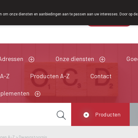
Vanaf februari 2026 zijn we voortaan ook weer op 
 om onze diensten en aanbiedingen aan te passen aan uw interesses. Door op deze w
Wachtdienst
Vandaag
open tot 18u30
Adressen
Onze diensten
Goe
 A-Z
Producten A-Z
Contact
pplementen
Producten
ngen A-Z
>
Dwangstoornis