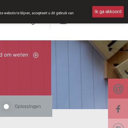
zaterdag open van 8u30 tot 12u30.
Ik ga akkoord
ebsite te blijven, accepteert u dit gebruik van
Aanmelden
FR
d om weten
Oplossingen