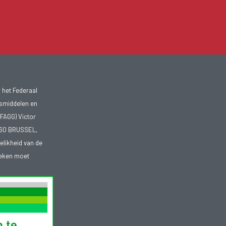
 het Federaal
smiddelen en
FAGG) Victor
1060 BRUSSEL,
telikheid van de
heken moet