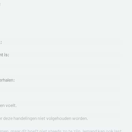
:
;
t is;
erhalen;
 en voelt.
eer deze handelingen niet volgehouden worden.
n, maar dit hoeft niet steeds zo te zijn. Iemand kan ook last