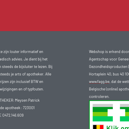
 zijn louter informatief en
Webshop is erkend door
isch advies. Je dient bij het
Agentschap voor Genee
teeds de bijsluiter te lezen. Bij
Gezondheidsproducten (
steeds je arts of apotheker. Alle
Hortaplein 40, bus 40 
ijzen zijn inclusief BTW en
www.fagg.be
, dat de wet
ijzigingen en of typfouten.
Belgische (online) apot
controleren.
EKER: Meysen Patrick
e apotheek :
723001
E 0472.146.609