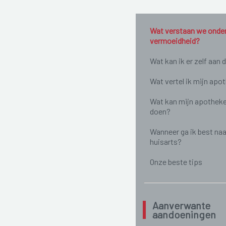
Wat verstaan we onde
vermoeidheid?
Wat kan ik er zelf aan 
Wat vertel ik mijn apo
Wat kan mijn apotheke
doen?
Wanneer ga ik best naa
huisarts?
Onze beste tips
Aanverwante
aandoeningen