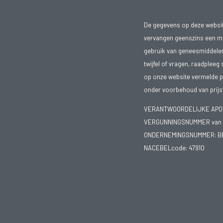
De gegevens op deze website
vervangen geenszins een med
gebruik van geneesmiddelen s
twijfel of vragen, raadpleeg 
op onze website vermelde pr
onder voorbehoud van prijsw
VERANTWOORDELIJKE APOTH
VERGUNNINGSNUMMER van d
ONDERNEMINGSNUMMER:
B
NACEBELcode: 47910