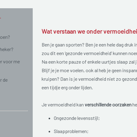
r
Wat verstaan we onder vermoeidhe
doen?
Ben je gaan sporten? Ben je een hele dag druk i
theker?
zou dit een ‘gezonde vermoeidheid’ kunnen noeme
r voor me
Na een korte pauze of enkele uurtjes slaap zal je
Blijf je je moe voelen, ook al heb je geen inspan
kruipen? Dan is je vermoeidheid niet zo gezon
r de
een tijdje erg onder lijden.
Je vermoeidheid kan
verschillende oorzaken
he
Ongezonde levensstijl;
Slaapproblemen;