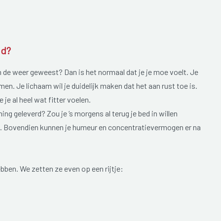
id?
n de weer geweest? Dan is het normaal dat je je moe voelt. Je
n. Je lichaam wil je duidelijk maken dat het aan rust toe is.
 je al heel wat fitter voelen.
ning geleverd? Zou je ’s morgens al terug je bed in willen
d. Bovendien kunnen je humeur en concentratievermogen er na
bben. We zetten ze even op een rijtje: