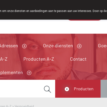
Vanaf februari 20
 om onze diensten en aanbiedingen aan te passen aan uw interesses. Door op deze w
Wachtdienst
Vandaag
gesloten
Adressen
Onze diensten
Goe
 A-Z
Producten A-Z
Contact
pplementen
Producten
ngen A-Z
>
Vermoeidheid