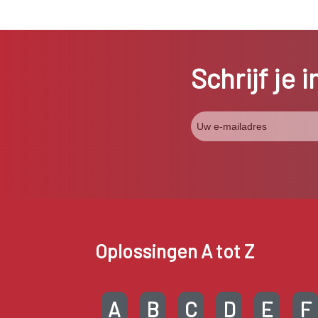
Schrijf je 
Oplossingen A tot Z
A
B
C
D
E
F