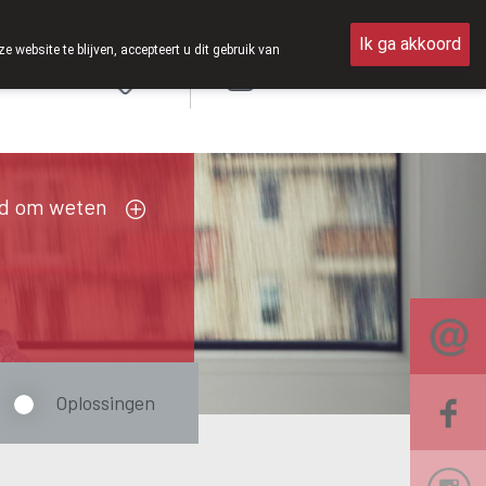
26 zijn we voortaan ook weer op zaterdag open van 8u30 tot 12u30.
Ik ga akkoord
ebsite te blijven, accepteert u dit gebruik van
Aanmelden
FR
d om weten
Oplossingen