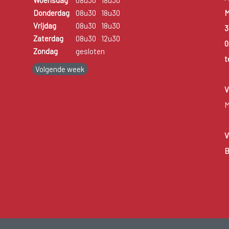
Woensdag
08u30
18u30
M
Donderdag
08u30
18u30
Vrijdag
08u30
18u30
3
Zaterdag
08u30
12u30
0
Zondag
gesloten
t
Volgende week
V
M
V
B