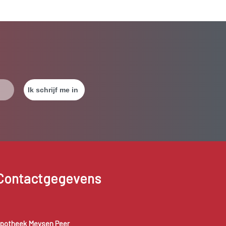
Contactgegevens
potheek Meysen Peer