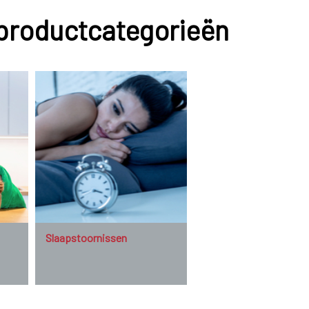
 productcategorieën
Slaapstoornissen