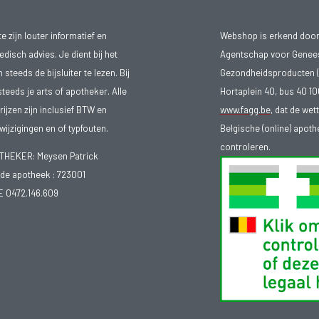
 zijn louter informatief en
Webshop is erkend door
isch advies. Je dient bij het
Agentschap voor Genee
teeds de bijsluiter te lezen. Bij
Gezondheidsproducten (
steeds je arts of apotheker. Alle
Hortaplein 40, bus 40 
ijzen zijn inclusief BTW en
www.fagg.be
, dat de wet
ijzigingen en of typfouten.
Belgische (online) apot
controleren.
EKER: Meysen Patrick
e apotheek :
723001
E 0472.146.609