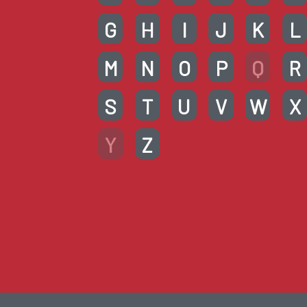
G
H
I
J
K
L
M
N
O
P
Q
R
S
T
U
V
W
X
Y
Z