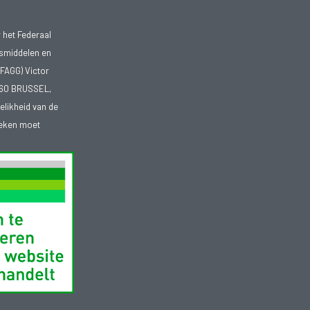
 het Federaal
smiddelen en
FAGG) Victor
1060 BRUSSEL,
telikheid van de
heken moet