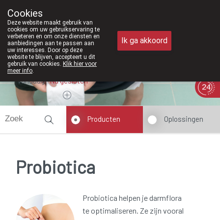
Vanaf februari 2026 zijn we voortaan 
Cookies
Apotheek Meysen Peer
Deze website maakt gebruik van
011/610300
cookies om uw gebruikservaring te
verbeteren en om onze diensten en
Ik ga akkoord
aanbiedingen aan te passen aan
uw interesses. Door op deze
website te blijven, accepteert u dit
gebruik van cookies.
Klik hier voor
meer info
.
Vandaag
Nu
gesloten
Producten
Oplossingen
Probiotica
Probiotica helpen je darmflora
te optimaliseren. Ze zijn vooral