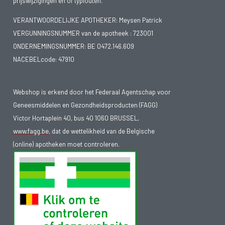
prijswijzigingen en of typfouten.
VERANTWOORDELIJKE APOTHEKER: Meysen Patrick
VERGUNNINGSNUMMER van de apotheek :
723001
ONDERNEMINGSNUMMER:
BE 0472.146.609
NACEBELcode: 47910
Webshop is erkend door het Federaal Agentschap voor
Geneesmiddelen en Gezondheidsproducten (FAGG)
Victor Hortaplein 40, bus 40 1060 BRUSSEL,
www.fagg.be
, dat de wettelikheid van de Belgische
(online) apotheken moet controleren.