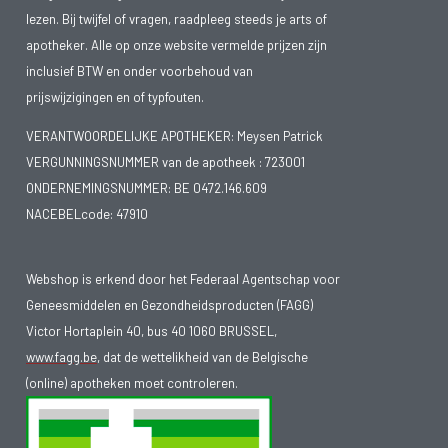
lezen. Bij twijfel of vragen, raadpleeg steeds je arts of
apotheker. Alle op onze website vermelde prijzen zijn
inclusief BTW en onder voorbehoud van
prijswijzigingen en of typfouten.
VERANTWOORDELIJKE APOTHEKER: Meysen Patrick
VERGUNNINGSNUMMER van de apotheek :
723001
ONDERNEMINGSNUMMER:
BE 0472.146.609
NACEBELcode: 47910
Webshop is erkend door het Federaal Agentschap voor
Geneesmiddelen en Gezondheidsproducten (FAGG)
Victor Hortaplein 40, bus 40 1060 BRUSSEL,
www.fagg.be
, dat de wettelikheid van de Belgische
(online) apotheken moet controleren.