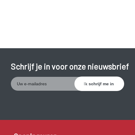
Bij tussentijds bloedverlies treden er op onverwachte
momenten, tussen de normale menstruatie door, bloedingen
op. Voor lichte bloedingen wordt ook wel de term spotting
gebruikt. De bloedingen kunnen zich voordoen op vaste of
wisselende tijdstippen in de menstruatiecyclus.
Schrijf je in voor onze nieuwsbrief