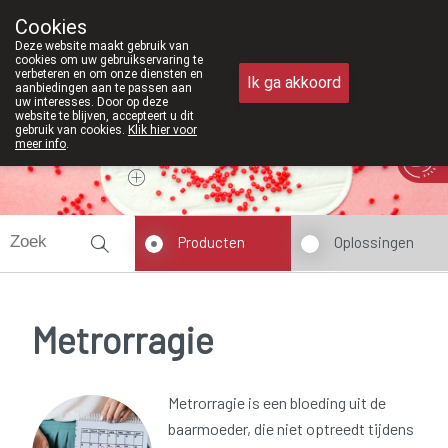
Vanaf februari 2026 zijn we voort
Cookies
Apotheek Meysen Peer
Deze website maakt gebruik van
011/610300
cookies om uw gebruikservaring te
verbeteren en om onze diensten en
Ik ga akkoord
aanbiedingen aan te passen aan
uw interesses. Door op deze
website te blijven, accepteert u dit
gebruik van cookies.
Klik hier voor
meer info
.
Vandaag
Nu
gesloten
Producten
Oplossingen
Metrorragie
Metrorragie is een bloeding uit de
baarmoeder, die niet optreedt tijdens