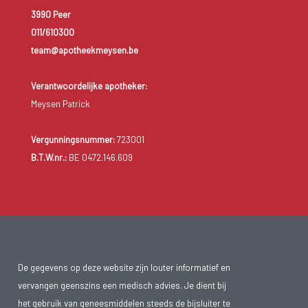
3990 Peer
011/610300
team@apotheekmeysen.be
Verantwoordelijke apotheker:
Meysen Patrick
Vergunningsnummer:
723001
B.T.W.nr.:
BE 0472.146.609
De gegevens op deze website zijn louter informatief en
vervangen geenszins een medisch advies. Je dient bij
het gebruik van geneesmiddelen steeds de bijsluiter te