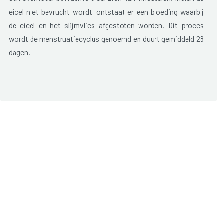
eicel niet bevrucht wordt, ontstaat er een bloeding waarbij
de eicel en het slijmvlies afgestoten worden. Dit proces
wordt de menstruatiecyclus genoemd en duurt gemiddeld 28
dagen.
Onregelmatig bloedverlies
In de puberteit en in de jaren voor de menopauze is de
menstruatie vaak onregelmatig. Ook in andere levensfasen
kan de menstruatie veranderen. Schommelingen zijn meestal
geen reden tot ongerustheid. Men spreekt van een
onregelmatige menstruatie, of metrorragie, wanneer er geen
duidelijk patroon te herkennen is in de menstruatiecyclus. De
periode tussen twee bloedingen is korter of langer dan
gemiddeld of dan u voorheen gewend was.
Tussentijdsbloedverlies