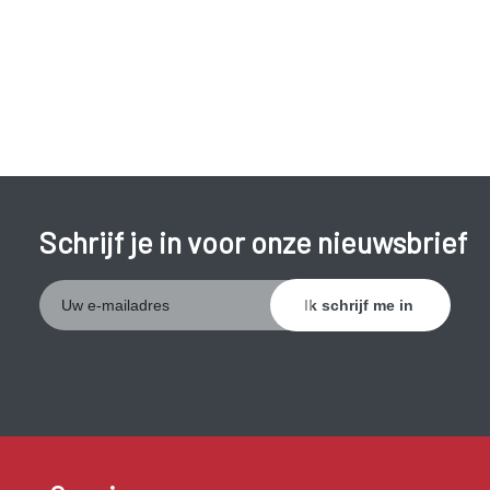
sluitspier gaat vanzelf open als de blaas vol is. Via de
buitenste sluitspier kunnen we een bewuste controle
uitoefenen op het plassen. De blaas en de urinebuis worden
ondersteund door de bekkenbodem, een soort wand van
spieren, die het bekken ondersteunt en de blaas op zijn
plaats houdt.
Schrijf je in voor onze nieuwsbrief