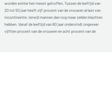
worden echter het meest getroffen. Tussen de leeftijd van
20 tot 50 jaar heeft vijf procent van de vrouwen al last van
incontinentie, terwijl mannen dan nog maar zelden klachten
hebben. Vanaf de leeftijd van 60 jaar ondervindt ongeveer
vijftien procent van de vrouwen en acht procent van de
mannen klachten. Boven de leeftijd van 80 jaar, komt
incontinentie bij ongeveer dertig procent van de mannen en
vrouwen voor.
De controle over de blaas
De nieren verwijderen de afvalstoffen uit bloed en verwerken
deze in urine. De urine wordt vervolgens tijdelijk opgeslagen
in de blaas. Wanneer de blaas vol is, krijgen we de aandrang
om te plassen. De urine wordt uitgedreven via de urinebuis,
die wordt afgesloten door twee sluitspieren. De binnenste