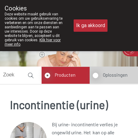
6 zijn we voortaan ook weer op zaterdag open van 8u30 tot 12u30.
Cookies
Apotheek Meysen Peer
Deze website maakt gebruik van
011/610300
cookies om uw gebruikservaring te
verbeteren en om onze diensten en
Ik ga akkoord
aanbiedingen aan te passen aan
uw interesses. Door op deze
website te blijven, accepteert u dit
gebruik van cookies.
Klik hier voor
meer info
.
Vandaag
Nu
gesloten
Producten
Oplossingen
Incontinentie (urine)
Bij urine- incontinentie verlies je
ongewild urine. Het kan op alle