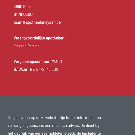
3990 Peer
011/610300
team@apotheekmeysen.be
Verantwoordelijke apotheker:
Meysen Patrick
Vergunningsnummer:
723001
B.T.W.nr.:
BE 0472.146.609
De gegevens op deze website zijn louter informatief en
vervangen geenszins een medisch advies. Je dient bij
het gebruik van geneesmiddelen steeds de bijsluiter te