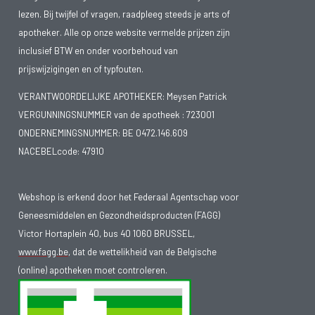
lezen. Bij twijfel of vragen, raadpleeg steeds je arts of
apotheker. Alle op onze website vermelde prijzen zijn
inclusief BTW en onder voorbehoud van
prijswijzigingen en of typfouten.
VERANTWOORDELIJKE APOTHEKER: Meysen Patrick
VERGUNNINGSNUMMER van de apotheek :
723001
ONDERNEMINGSNUMMER:
BE 0472.146.609
NACEBELcode: 47910
Webshop is erkend door het Federaal Agentschap voor
Geneesmiddelen en Gezondheidsproducten (FAGG)
Victor Hortaplein 40, bus 40 1060 BRUSSEL,
www.fagg.be
, dat de wettelikheid van de Belgische
(online) apotheken moet controleren.