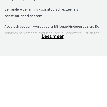
Een andere benaming voor atopisch eczeem is
constitutioneel eczeem
.
Atopisch eczeem wordt vooral bij
jonge kinderen
gezien. De
aandoening komt erg frequent voor, bij ongeveer vijftien tot
Lees meer
twintig procent van de Belgische kinderen. In de meeste
gevallen ontstaat de aandoening voor de leeftijd van één jaar
en verdwijnt ze vanzelf naarmate het kind ouder wordt.
Soms kan het eczeem chronisch voortduren of keren de
aanvallen op latere leeftijd terug.
Atopisch eczeem kan ook op volwassen leeftijd ontstaan.
Typisch voor de aandoening, is dat ze verloopt in
opstoten
(acute fase), afgewisseld door perioden met weinig tot geen
klachten.