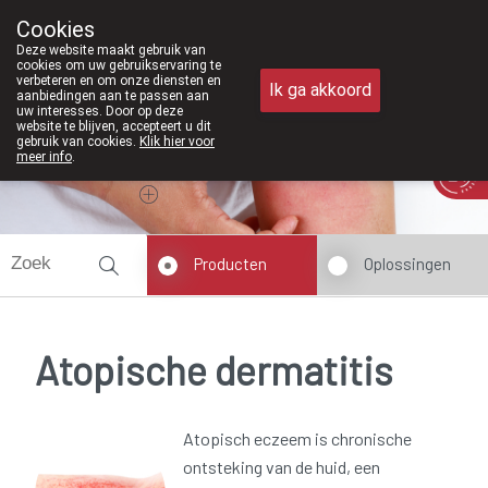
Vanaf februari 2026 zijn we voortaan
Cookies
Apotheek Meysen Peer
Deze website maakt gebruik van
011/610300
cookies om uw gebruikservaring te
verbeteren en om onze diensten en
Ik ga akkoord
aanbiedingen aan te passen aan
uw interesses. Door op deze
website te blijven, accepteert u dit
gebruik van cookies.
Klik hier voor
meer info
.
Vandaag
Nu
gesloten
Producten
Oplossingen
Atopische dermatitis
Atopisch eczeem is chronische
ontsteking van de huid, een