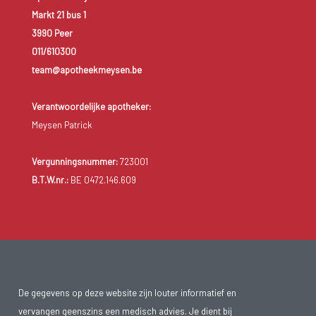
Markt 21 bus 1
3990 Peer
011/610300
team@apotheekmeysen.be
Verantwoordelijke apotheker:
Meysen Patrick
Vergunningsnummer:
723001
B.T.W.nr.:
BE 0472.146.609
De gegevens op deze website zijn louter informatief en
vervangen geenszins een medisch advies. Je dient bij