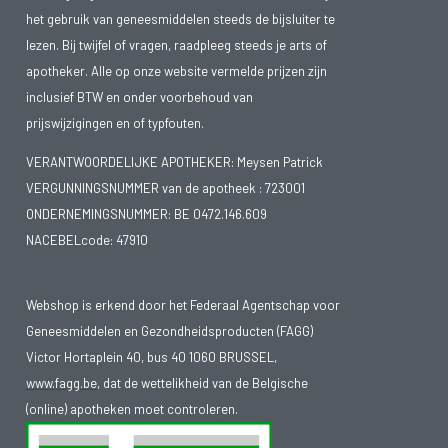
het gebruik van geneesmiddelen steeds de bijsluiter te
lezen. Bij twijfel of vragen, raadpleeg steeds je arts of
apotheker. Alle op onze website vermelde prijzen zijn
inclusief BTW en onder voorbehoud van
prijswijzigingen en of typfouten.
VERANTWOORDELIJKE APOTHEKER: Meysen Patrick
VERGUNNINGSNUMMER van de apotheek :
723001
ONDERNEMINGSNUMMER:
BE 0472.146.609
NACEBELcode: 47910
Webshop is erkend door het Federaal Agentschap voor
Geneesmiddelen en Gezondheidsproducten (FAGG)
Victor Hortaplein 40, bus 40 1060 BRUSSEL,
www.fagg.be
, dat de wettelikheid van de Belgische
(online) apotheken moet controleren.