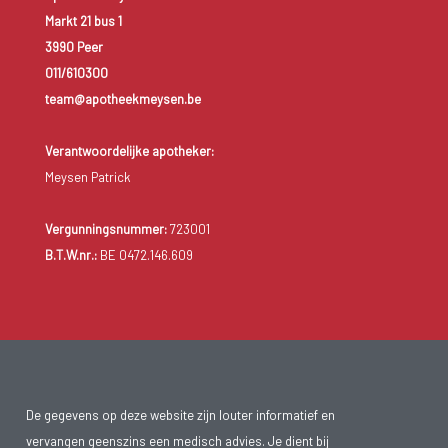
Markt 21 bus 1
3990 Peer
011/610300
team@apotheekmeysen.be
Verantwoordelijke apotheker:
Meysen Patrick
Vergunningsnummer:
723001
B.T.W.nr.:
BE 0472.146.609
De gegevens op deze website zijn louter informatief en
vervangen geenszins een medisch advies. Je dient bij