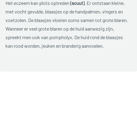
Het eczeem kan plots optreden
(acuut)
. Er ontstaan kleine,
met vocht gevulde, blaasjes op de handpalmen, vingers en
voetzolen. De blaasjes vloeien soms samen tot grote blaren.
Wanneer er veel grote blaren op de huid aanwezig zijn,
spreekt men ook van pompholyx. De huid rond de blaasjes
kan rood worden, jeuken en branderig aanvoelen.
In een latere
(chronische)
fase drogen de blaasjes in en
ontstaan er bruine vlekjes. De huid wordt ruwer en schilfert
uiteindelijk af. Door een droge en ruwe huid kunnen er
pijnlijke kloven ontstaan. Een cyclus van blaasjesvorming
tot afschilfering duurt ongeveer vier weken en kan zich
nadien weer herhalen.
De aandoening kan langdurig, soms levenslang, blijven
bestaan. Episodes van blaasjesvorming kunnen afgewisseld
worden met perioden waarin er weinig tot geen klachten zijn.