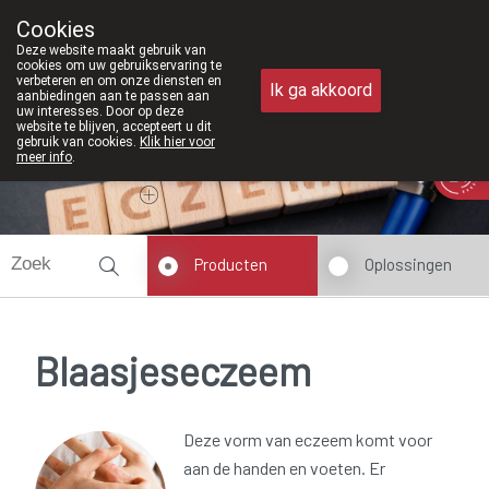
Vanaf februari 2026 zijn we voorta
Cookies
Apotheek Meysen Peer
Deze website maakt gebruik van
011/610300
cookies om uw gebruikservaring te
verbeteren en om onze diensten en
Ik ga akkoord
aanbiedingen aan te passen aan
uw interesses. Door op deze
website te blijven, accepteert u dit
gebruik van cookies.
Klik hier voor
meer info
.
Vandaag
Nu
gesloten
Producten
Oplossingen
Blaasjeseczeem
Deze vorm van eczeem komt voor
aan de handen en voeten. Er