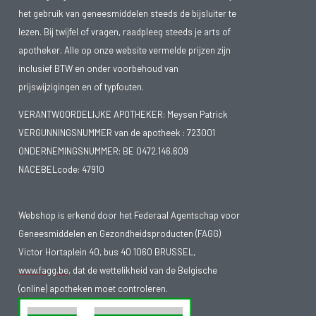
het gebruik van geneesmiddelen steeds de bijsluiter te
lezen. Bij twijfel of vragen, raadpleeg steeds je arts of
apotheker. Alle op onze website vermelde prijzen zijn
inclusief BTW en onder voorbehoud van
prijswijzigingen en of typfouten.
VERANTWOORDELIJKE APOTHEKER: Meysen Patrick
VERGUNNINGSNUMMER van de apotheek :
723001
ONDERNEMINGSNUMMER:
BE 0472.146.609
NACEBELcode: 47910
Webshop is erkend door het Federaal Agentschap voor
Geneesmiddelen en Gezondheidsproducten (FAGG)
Victor Hortaplein 40, bus 40 1060 BRUSSEL,
www.fagg.be
, dat de wettelikheid van de Belgische
(online) apotheken moet controleren.